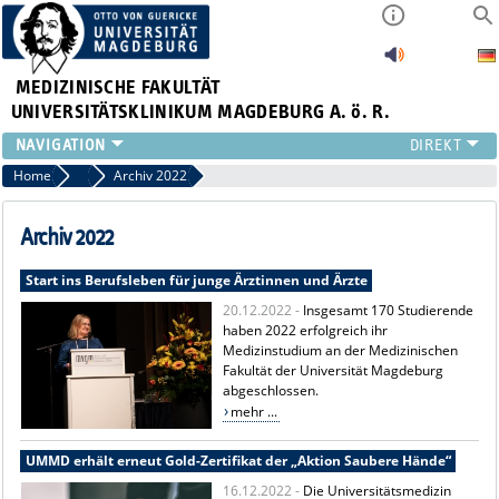
MEDIZINISCHE FAKULTÄT
UNIVERSITÄTSKLINIKUM MAGDEBURG A. ö. R.
INSTITUTE
Home
Archiv Pressemitteilungen
Archiv 2022
KLINIKEN
ZENTRALE EINRICHTUNGEN
Archiv 2022
FORSCHUNG
Start ins Berufsleben für junge Ärztinnen und Ärzte
PRESSE
20.12.2022 -
Insgesamt 170 Studierende
ÜBER UNS
haben 2022 erfolgreich ihr
INTERNATIONAL
Medizinstudium an der Medizinischen
INTRANET
Fakultät der Universität Magdeburg
abgeschlossen.
mehr ...
UMMD erhält erneut Gold-Zertifikat der „Aktion Saubere Hände“
16.12.2022 -
Die Universitätsmedizin