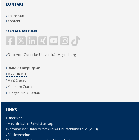
KONTAKT
Impressum
Kontakt
SOZIALE MEDIEN
Otto-von-Guericke-Universität Magdeburg
UMMD-Campusplan
MVZ UKMD
MVZ Cracau
Klinikum Cracau
Lungenklinik Lostau
LINKS
Über uns
Medizinischer Fakultätentag
Verband der Universitätsklinika Deutschlands e.V. (VUD)
Fördervereine