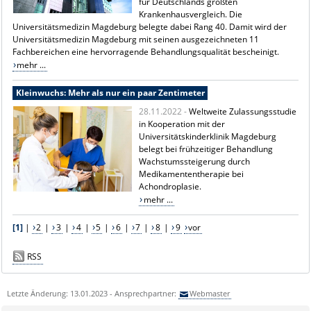
für Deutschlands größten
Krankenhausvergleich. Die
Universitätsmedizin Magdeburg belegte dabei Rang 40. Damit wird der
Universitätsmedizin Magdeburg mit seinen ausgezeichneten 11
Fachbereichen eine hervorragende Behandlungsqualität bescheinigt.
mehr ...
Kleinwuchs: Mehr als nur ein paar Zentimeter
28.11.2022 -
Weltweite Zulassungsstudie
in Kooperation mit der
Universitätskinderklinik Magdeburg
belegt bei frühzeitiger Behandlung
Wachstumssteigerung durch
Medikamententherapie bei
Achondroplasie.
mehr ...
[1]
|
2
|
3
|
4
|
5
|
6
|
7
|
8
|
9
vor
RSS
Letzte Änderung: 13.01.2023 - Ansprechpartner:
Webmaster