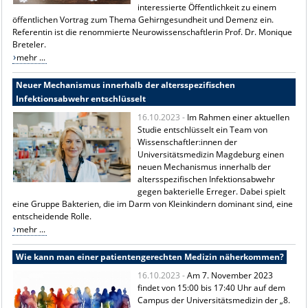
interessierte Öffentlichkeit zu einem
öffentlichen Vortrag zum Thema Gehirngesundheit und Demenz ein.
Referentin ist die renommierte Neurowissenschaftlerin Prof. Dr. Monique
Breteler.
mehr ...
Neuer Mechanismus innerhalb der altersspezifischen
Infektionsabwehr entschlüsselt
16.10.2023 -
Im Rahmen einer aktuellen
Studie entschlüsselt ein Team von
Wissenschaftler:innen der
Universitätsmedizin Magdeburg einen
neuen Mechanismus innerhalb der
altersspezifischen Infektionsabwehr
gegen bakterielle Erreger. Dabei spielt
eine Gruppe Bakterien, die im Darm von Kleinkindern dominant sind, eine
entscheidende Rolle.
mehr ...
Wie kann man einer patientengerechten Medizin näherkommen?
16.10.2023 -
Am 7. November 2023
findet von 15:00 bis 17:40 Uhr auf dem
Campus der Universitätsmedizin der „8.