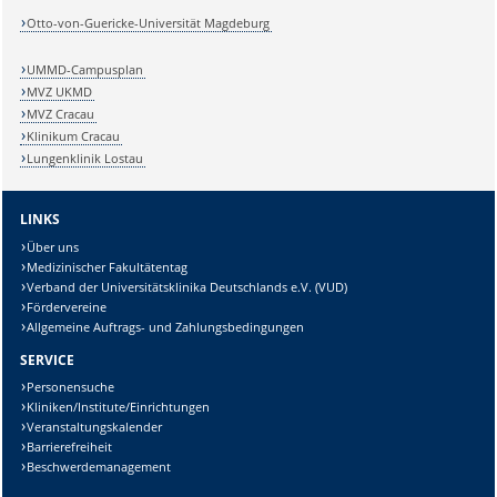
Otto-von-Guericke-Universität Magdeburg
UMMD-Campusplan
MVZ UKMD
MVZ Cracau
Klinikum Cracau
Lungenklinik Lostau
LINKS
Über uns
Medizinischer Fakultätentag
Verband der Universitätsklinika Deutschlands e.V. (VUD)
Fördervereine
Allgemeine Auftrags- und Zahlungsbedingungen
SERVICE
Personensuche
Kliniken/Institute/Einrichtungen
Veranstaltungskalender
Barrierefreiheit
Beschwerdemanagement