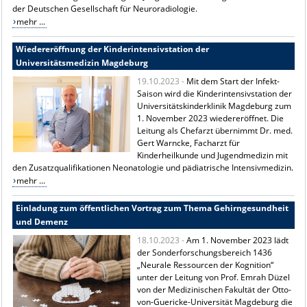
der Deutschen Gesellschaft für Neuroradiologie.
mehr ...
Wiedereröffnung der Kinderintensivstation der
Universitätsmedizin Magdeburg
19.10.2023 -
Mit dem Start der Infekt-
Saison wird die Kinderintensivstation der
Universitätskinderklinik Magdeburg zum
1. November 2023 wiedereröffnet. Die
Leitung als Chefarzt übernimmt Dr. med.
Gert Warncke, Facharzt für
Kinderheilkunde und Jugendmedizin mit
den Zusatzqualifikationen Neonatologie und pädiatrische Intensivmedizin.
mehr ...
Einladung zum öffentlichen Vortrag zum Thema Gehirngesundheit
und Demenz
18.10.2023 -
Am 1. November 2023 lädt
der Sonderforschungsbereich 1436
„Neurale Ressourcen der Kognition“
unter der Leitung von Prof. Emrah Düzel
von der Medizinischen Fakultät der Otto-
von-Guericke-Universität Magdeburg die