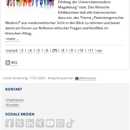
Ethiktag der Universitätsmedizin
Magdeburg“ statt. Das Klinische
Ethikkomitee lädt alle Interessierten
dazu ein, das Thema „Patientengerechte
Medizin?“ aus medizinethischer Sicht in den Blick zu nehmen und bietet
damit ein Forum zur Reflexion ethischer Fragen und Konflikte im
klinischen Alltag.
mehr ...
zurück
3
|
4
|
5
|
6
|
[7]
|
8
|
9
|
10
|
11
vor
RSS
Letzte Änderung: 17.01.2024 - Ansprechpartner:
Webmaster
KONTAKT
Impressum
Kontakt
SOZIALE MEDIEN