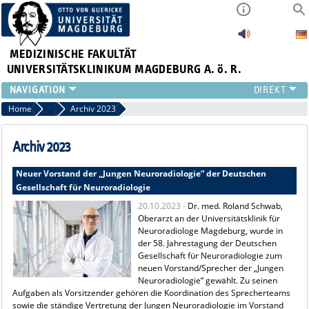
MEDIZINISCHE FAKULTÄT
UNIVERSITÄTSKLINIKUM MAGDEBURG A. ö. R.
INSTITUTE
Home
Archiv Pressemitteilungen
Archiv 2023
KLINIKEN
ZENTRALE EINRICHTUNGEN
Archiv 2023
FORSCHUNG
Neuer Vorstand der „Jungen Neuroradiologie“ der Deutschen
PRESSE
Gesellschaft für Neuroradiologie
ÜBER UNS
20.10.2023 -
Dr. med. Roland Schwab,
INTERNATIONAL
Oberarzt an der Universitätsklinik für
INTRANET
Neuroradiologe Magdeburg, wurde in
der 58. Jahrestagung der Deutschen
Gesellschaft für Neuroradiologie zum
neuen Vorstand/Sprecher der „Jungen
Neuroradiologie“ gewählt. Zu seinen
Aufgaben als Vorsitzender gehören die Koordination des Sprecherteams
sowie die ständige Vertretung der Jungen Neuroradiologie im Vorstand