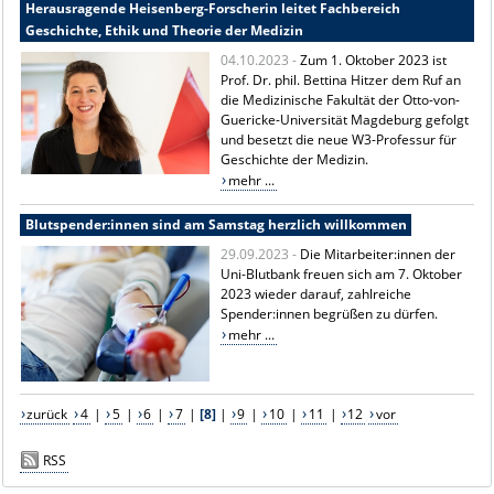
Herausragende Heisenberg-Forscherin leitet Fachbereich
Geschichte, Ethik und Theorie der Medizin
04.10.2023 -
Zum 1. Oktober 2023 ist
Prof. Dr. phil. Bettina Hitzer dem Ruf an
die Medizinische Fakultät der Otto-von-
Guericke-Universität Magdeburg gefolgt
und besetzt die neue W3-Professur für
Geschichte der Medizin.
mehr ...
Blutspender:innen sind am Samstag herzlich willkommen
29.09.2023 -
Die Mitarbeiter:innen der
Uni-Blutbank freuen sich am 7. Oktober
2023 wieder darauf, zahlreiche
Spender:innen begrüßen zu dürfen.
mehr ...
zurück
4
|
5
|
6
|
7
|
[8]
|
9
|
10
|
11
|
12
vor
RSS