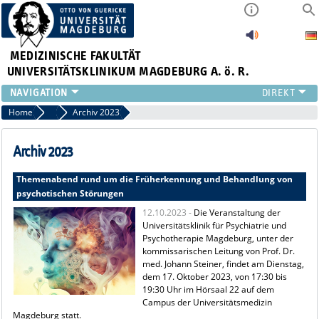
MEDIZINISCHE FAKULTÄT
UNIVERSITÄTSKLINIKUM MAGDEBURG A. ö. R.
INSTITUTE
Home
Archiv Pressemitteilungen
Archiv 2023
KLINIKEN
ZENTRALE EINRICHTUNGEN
Archiv 2023
FORSCHUNG
Themenabend rund um die Früherkennung und Behandlung von
PRESSE
psychotischen Störungen
ÜBER UNS
12.10.2023 -
Die Veranstaltung der
INTERNATIONAL
Universitätsklinik für Psychiatrie und
INTRANET
Psychotherapie Magdeburg, unter der
kommissarischen Leitung von Prof. Dr.
med. Johann Steiner, findet am Dienstag,
dem 17. Oktober 2023, von 17:30 bis
19:30 Uhr im Hörsaal 22 auf dem
Campus der Universitätsmedizin
Magdeburg statt.