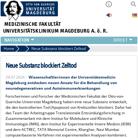
MEDIZINISCHE FAKULTÄT
UNIVERSITÄTSKLINIKUM MAGDEBURG A. ö. R.
INSTITUTE
Home
Archiv 2024
Neue Substanz blockiert Zelltod
KLINIKEN
ZENTRALE EINRICHTUNGEN
Neue Substanz blockiert Zelltod
FORSCHUNG
29.07.2024 -
Wissenschaftler:innen der Universitätsmedizin
PRESSE
Magdeburg entdecken neuen Ansatz für die Behandlung von
ÜBER UNS
neurodegenerativen und Autoimmunerkrankungen
INTERNATIONAL
Forscherinnen und Forscher der Medizinischen Fakultät der Otto-von-
Guericke-Universität Magdeburg haben eine neue Substanz entwickelt,
INTRANET
die den kontrollierten Tod (Apoptose) von Krebszellen blockiert. Dafür hat
das Team der Arbeitsgruppe Translationale Entzündungsforschung in
Zusammenarbeit mit dem Institut für Molekulare und Klinische
Immunologie (IMKI), dem Institut für Experimentelle Innere Medizin (IEIM)
und dem ACTREC, TATA Memorial Centre, Kharghar, Navi Mumbai
computerbasierte Verfahren mit experimentellen Analysen kombiniert.