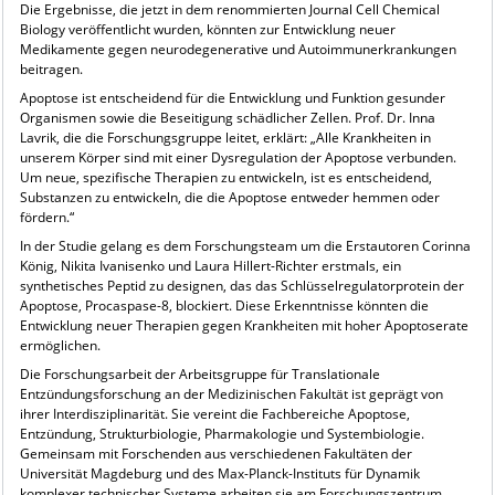
Die Ergebnisse, die jetzt in dem renommierten Journal Cell Chemical
Biology veröffentlicht wurden, könnten zur Entwicklung neuer
Medikamente gegen neurodegenerative und Autoimmunerkrankungen
beitragen.
Apoptose ist entscheidend für die Entwicklung und Funktion gesunder
Organismen sowie die Beseitigung schädlicher Zellen. Prof. Dr. Inna
Lavrik, die die Forschungsgruppe leitet, erklärt: „Alle Krankheiten in
unserem Körper sind mit einer Dysregulation der Apoptose verbunden.
Um neue, spezifische Therapien zu entwickeln, ist es entscheidend,
Substanzen zu entwickeln, die die Apoptose entweder hemmen oder
fördern.“
In der Studie gelang es dem Forschungsteam um die Erstautoren Corinna
König, Nikita Ivanisenko und Laura Hillert-Richter erstmals, ein
synthetisches Peptid zu designen, das das Schlüsselregulatorprotein der
Apoptose, Procaspase-8, blockiert. Diese Erkenntnisse könnten die
Entwicklung neuer Therapien gegen Krankheiten mit hoher Apoptoserate
ermöglichen.
Die Forschungsarbeit der Arbeitsgruppe für Translationale
Entzündungsforschung an der Medizinischen Fakultät ist geprägt von
ihrer Interdisziplinarität. Sie vereint die Fachbereiche Apoptose,
Entzündung, Strukturbiologie, Pharmakologie und Systembiologie.
Gemeinsam mit Forschenden aus verschiedenen Fakultäten der
Universität Magdeburg und des Max-Planck-Instituts für Dynamik
komplexer technischer Systeme arbeiten sie am Forschungszentrum