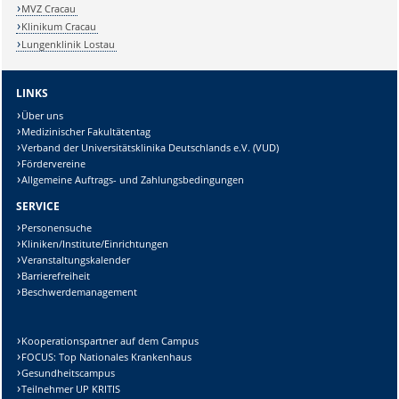
MVZ Cracau
Klinikum Cracau
Lungenklinik Lostau
LINKS
Über uns
Medizinischer Fakultätentag
Verband der Universitätsklinika Deutschlands e.V. (VUD)
Fördervereine
Allgemeine Auftrags- und Zahlungsbedingungen
SERVICE
Personensuche
Kliniken/Institute/Einrichtungen
Veranstaltungskalender
Barrierefreiheit
Beschwerdemanagement
Kooperationspartner auf dem Campus
FOCUS: Top Nationales Krankenhaus
Gesundheitscampus
Teilnehmer UP KRITIS