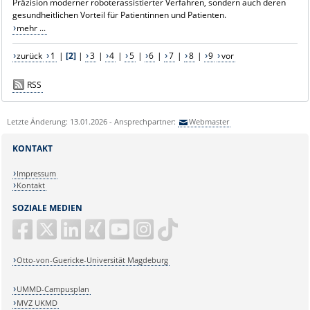
Präzision moderner roboterassistierter Verfahren, sondern auch deren
gesundheitlichen Vorteil für Patientinnen und Patienten.
mehr ...
zurück
1
|
[2]
|
3
|
4
|
5
|
6
|
7
|
8
|
9
vor
RSS
Letzte Änderung: 13.01.2026 - Ansprechpartner:
Webmaster
KONTAKT
Impressum
Kontakt
SOZIALE MEDIEN
Otto-von-Guericke-Universität Magdeburg
UMMD-Campusplan
MVZ UKMD