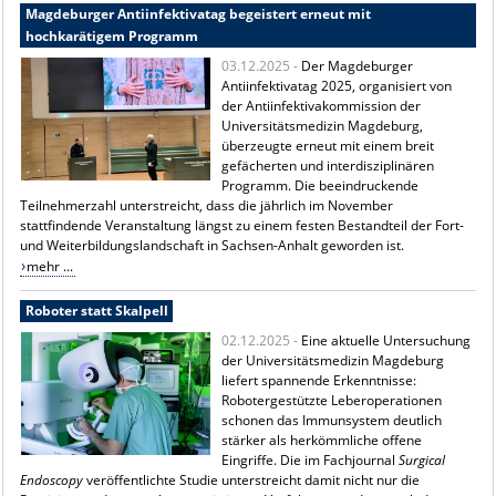
Magdeburger Antiinfektivatag begeistert erneut mit
hochkarätigem Programm
03.12.2025 -
Der Magdeburger
Antiinfektivatag 2025, organisiert von
der Antiinfektivakommission der
Universitätsmedizin Magdeburg,
überzeugte erneut mit einem breit
gefächerten und interdisziplinären
Programm. Die beeindruckende
Teilnehmerzahl unterstreicht, dass die jährlich im November
stattfindende Veranstaltung längst zu einem festen Bestandteil der Fort-
und Weiterbildungslandschaft in Sachsen-Anhalt geworden ist.
mehr ...
Roboter statt Skalpell
02.12.2025 -
Eine aktuelle Untersuchung
der Universitätsmedizin Magdeburg
liefert spannende Erkenntnisse:
Robotergestützte Leberoperationen
schonen das Immunsystem deutlich
stärker als herkömmliche offene
Eingriffe. Die im Fachjournal
Surgical
Endoscopy
veröffentlichte Studie unterstreicht damit nicht nur die