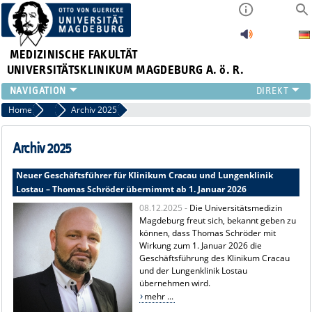
MEDIZINISCHE FAKULTÄT
UNIVERSITÄTSKLINIKUM MAGDEBURG A. ö. R.
INSTITUTE
Home
Archiv Pressemitteilungen
Archiv 2025
KLINIKEN
ZENTRALE EINRICHTUNGEN
Archiv 2025
FORSCHUNG
Neuer Geschäftsführer für Klinikum Cracau und Lungenklinik
PRESSE
Lostau – Thomas Schröder übernimmt ab 1. Januar 2026
ÜBER UNS
08.12.2025 -
Die Universitätsmedizin
INTERNATIONAL
Magdeburg freut sich, bekannt geben zu
INTRANET
können, dass Thomas Schröder mit
Wirkung zum 1. Januar 2026 die
Geschäftsführung des Klinikum Cracau
und der Lungenklinik Lostau
übernehmen wird.
mehr ...