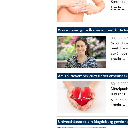
Konzepte u
mehr ...
Was müssen gute Ärztinnen und Ärzte h
03.11.202
Ausbildung
med. Franz
zukünftige
mehr ...
Am 16. November 2025 findet erneut der 
30.10.202
Mittelpunk
Rüdiger C.
geben span
mehr ...
Universitätsmedizin Magdeburg gewinnt