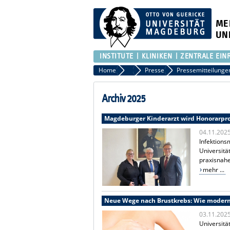
ME
UN
INSTITUTE
KLINIKEN
ZENTRALE EIN
Home
Presse
Presse
Pressemitteilunge
Archiv 2025
Magdeburger Kinderarzt wird Honorarpro
04.11.202
Infektions
Universitä
praxisnahe
mehr ...
Neue Wege nach Brustkrebs: Wie moderne
03.11.202
Universitä