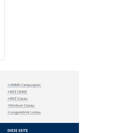
UMMD-Campusplan
MVZ UKMD
MVZ Cracau
Klinikum Cracau
Lungenklinik Lostau
DIESE SEITE