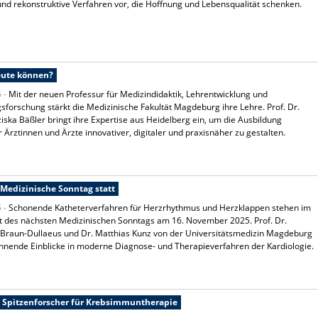
nd rekonstruktive Verfahren vor, die Hoffnung und Lebensqualität schenken.
eute können?
5 -
Mit der neuen Professur für Medizindidaktik, Lehrentwicklung und
sforschung stärkt die Medizinische Fakultät Magdeburg ihre Lehre. Prof. Dr.
iska Bäßler bringt ihre Expertise aus Heidelberg ein, um die Ausbildung
r Ärztinnen und Ärzte innovativer, digitaler und praxisnäher zu gestalten.
Medizinische Sonntag statt
5 -
Schonende Katheterverfahren für Herzrhythmus und Herzklappen stehen im
t des nächsten Medizinischen Sonntags am 16. November 2025. Prof. Dr.
 Braun-Dullaeus und Dr. Matthias Kunz von der Universitätsmedizin Magdeburg
nende Einblicke in moderne Diagnose- und Therapieverfahren der Kardiologie.
 Spitzenforscher für Krebsimmuntherapie