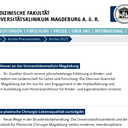
DIZINISCHE FAKULTÄT
IVERSITÄTSKLINIKUM MAGDEBURG A. ö. R.
RICHTUNGEN
FORSCHUNG
PRESSE
ÜBER UNS
INTERNATIONAL
n
Archiv Pressemitteilungen
Archiv 2025
fessor an der Universitätsmedizin Magdeburg
5 -
Dr. Gunther Gosch vereint jahrzehntelange Erfahrung in Kinder- und
medizin mit Leidenschaft für Lehre und Forschung. Die Otto-von-Guericke-
t Magdeburg hat ihn nun für sein Engagement in der Impfaufklärung und
n Ausbildung zum Honorarprofessor für Kinder- und Jugendmedizin ernannt.
 plastische Chirurgie Lebensqualität zurückgibt
5 -
Neue Wege in der Brustkrebsbehandlung: Die Universitätsfrauenklinik und die
tsklinik für Plastische Chirurgie Magdeburg stellen moderne, interdisziplinäre