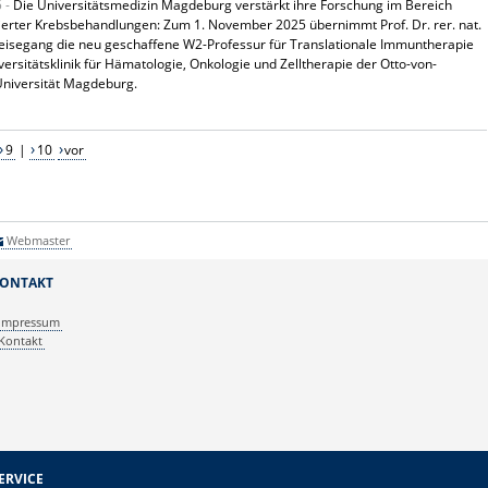
5 -
Die Universitätsmedizin Magdeburg verstärkt ihre Forschung im Bereich
ierter Krebsbehandlungen: Zum 1. November 2025 übernimmt Prof. Dr. rer. nat.
eisegang die neu geschaffene W2-Professur für Translationale Immuntherapie
versitätsklinik für Hämatologie, Onkologie und Zelltherapie der Otto-von-
Universität Magdeburg.
9
|
10
vor
Webmaster
ONTAKT
Impressum
Kontakt
ERVICE