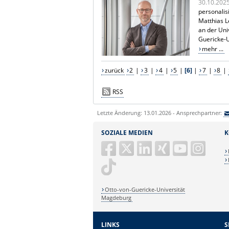
30.10.202
personalis
Matthias L
an der Uni
Guericke-
mehr ...
zurück
2
|
3
|
4
|
5
|
[6]
|
7
|
8
|
RSS
Letzte Änderung: 13.01.2026 - Ansprechpartner:
SOZIALE MEDIEN
K
Otto-von-Guericke-Universität
Magdeburg
LINKS
S