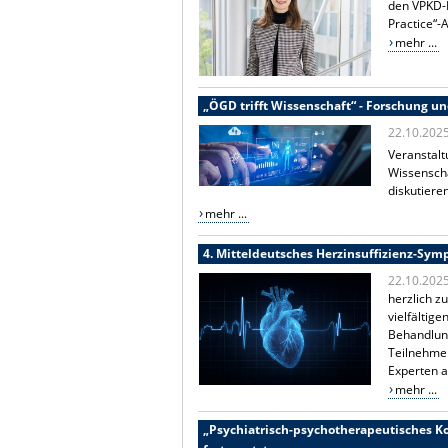
den VPKD-I
Practice“-
mehr ...
„ÖGD trifft Wissenschaft“ - Forschung un
22.10.202
Veranstalt
Wissensch
diskutiere
mehr ...
4. Mitteldeutsches Herzinsuffizienz-Sy
22.10.202
herzlich z
vielfältig
Behandlung
Teilnehmer
Experten 
mehr ...
„Psychiatrisch-psychotherapeutisches K