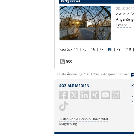
fortgesetzt
20.10.202
Aktuelle F
Angehörig
mehr ...
zurück
4
|
5
|
6
|
7
|
[8]
|
9
|
10
RSS
Letzte Änderung: 13.01.2026 - Ansprechpartner:
SOZIALE MEDIEN
K
Otto-von-Guericke-Universität
Magdeburg