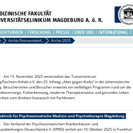
DIZINISCHE FAKULTÄT
IVERSITÄTSKLINIKUM MAGDEBURG A. ö. R.
RICHTUNGEN
FORSCHUNG
PRESSE
ÜBER UNS
INTERNATIONAL
n
Archiv Pressemitteilungen
Archiv 2025
5 -
Am 15. November 2025 veranstaltet das Tumorzentrum
Sachsen-Anhalt e.V. den 25. Infotag „Aktiv gegen Krebs“ in der Johanniskirche
. Besucherinnen und Besucher erwartet ein vielfältiges Programm rund um die
ebsvorsorge, Früherkennung, moderne Therapieansätze und gesundes Leben
nheit zum direkten Austausch mit Fachleuten.
ätsklinik für Psychosomatische Medizin und Psychotherapie Magdeburg
5 -
Der Verband der Psychosomatischen Krankenhäuser und
sabteilungen Deutschland e.V. (VPKD) verlieh am 10. Oktober 2025 in Frankfurt