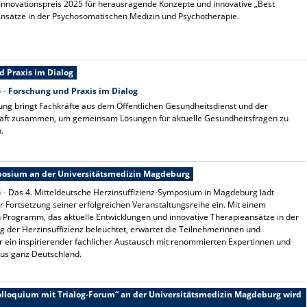
nnovationspreis 2025 für herausragende Konzepte und innovative „Best
Ansätze in der Psychosomatischen Medizin und Psychotherapie.
d Praxis im Dialog
5 -
Forschung und Praxis im Dialog
ung bringt Fachkräfte aus dem Öffentlichen Gesundheitsdienst und der
aft zusammen, um gemeinsam Lösungen für aktuelle Gesundheitsfragen zu
n.
mposium an der Universitätsmedizin Magdeburg
5 -
Das 4. Mitteldeutsche Herzinsuffizienz-Symposium in Magdeburg lädt
ur Fortsetzung seiner erfolgreichen Veranstaltungsreihe ein. Mit einem
en Programm, das aktuelle Entwicklungen und innovative Therapieansätze in der
 der Herzinsuffizienz beleuchtet, erwartet die Teilnehmerinnen und
 ein inspirierender fachlicher Austausch mit renommierten Expertinnen und
aus ganz Deutschland.
olloquium mit Trialog-Forum“ an der Universitätsmedizin Magdeburg wird