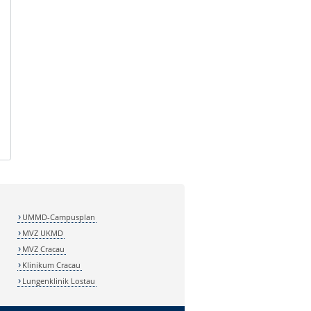
UMMD-Campusplan
MVZ UKMD
MVZ Cracau
Klinikum Cracau
Lungenklinik Lostau