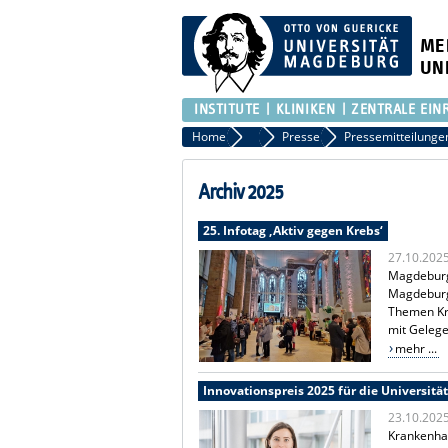
ME
UN
INSTITUTE
KLINIKEN
ZENTRALE EIN
Home
Presse
Presse
Pressemitteilunge
Archiv 2025
25. Infotag ‚Aktiv gegen Krebs‘
27.10.202
Magdeburg/
Magdeburg
Themen Kr
mit Gelege
mehr ...
Innovationspreis 2025 für die Universit
23.10.202
Krankenhau