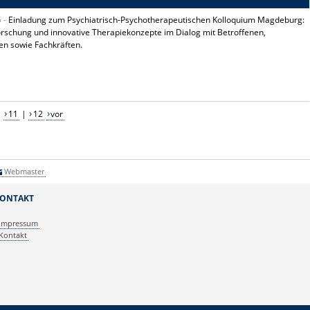
5 -
Einladung zum Psychiatrisch-Psychotherapeutischen Kolloquium Magdeburg:
orschung und innovative Therapiekonzepte im Dialog mit Betroffenen,
en sowie Fachkräften.
|
11
|
12
vor
Webmaster
ONTAKT
Impressum
Kontakt