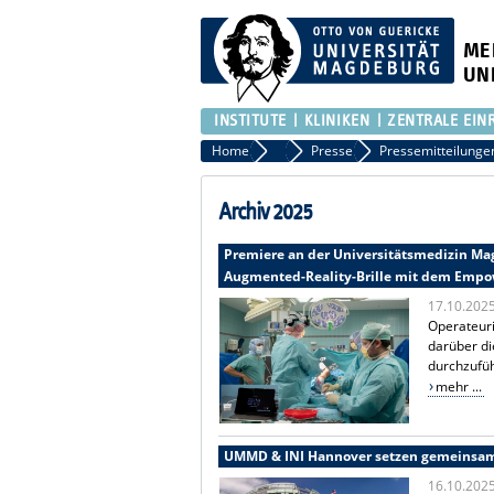
ME
UN
INSTITUTE
KLINIKEN
ZENTRALE EIN
Home
Presse
Presse
Pressemitteilunge
Archiv 2025
Premiere an der Universitätsmedizin Mag
Augmented-Reality-Brille mit dem Empow
17.10.202
Operateuri
darüber di
durchzufüh
mehr ...
UMMD & INI Hannover setzen gemeinsames
16.10.202