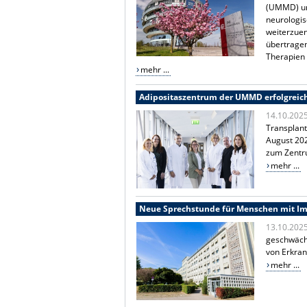
(UMMD) und
neurologis
weiterzuen
übertragen
Therapien 
mehr ...
Adipositaszentrum der UMMD erfolgreich 
14.10.202
Transplant
August 202
zum Zentru
mehr ...
Neue Sprechstunde für Menschen mit 
13.10.202
geschwächt
von Erkra
mehr ...