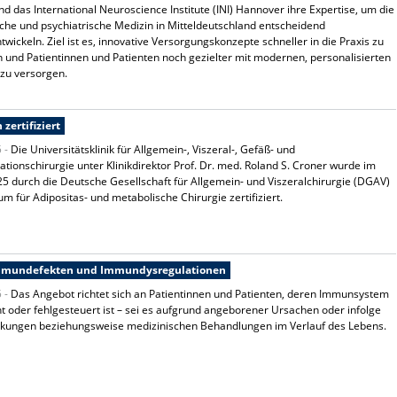
 das International Neuroscience Institute (INI) Hannover ihre Expertise, um die
che und psychiatrische Medizin in Mitteldeutschland entscheidend
twickeln. Ziel ist es, innovative Versorgungskonzepte schneller in die Praxis zu
 und Patientinnen und Patienten noch gezielter mit modernen, personalisierten
zu versorgen.
zertifiziert
5 -
Die Universitätsklinik für Allgemein-, Viszeral-, Gefäß- und
ationschirurgie unter Klinikdirektor Prof. Dr. med. Roland S. Croner wurde im
5 durch die Deutsche Gesellschaft für Allgemein- und Viszeralchirurgie (DGAV)
m für Adipositas- und metabolische Chirurgie zertifiziert.
Immundefekten und Immundysregulationen
5 -
Das Angebot richtet sich an Patientinnen und Patienten, deren Immunsystem
 oder fehlgesteuert ist – sei es aufgrund angeborener Ursachen oder infolge
nkungen beziehungsweise medizinischen Behandlungen im Verlauf des Lebens.