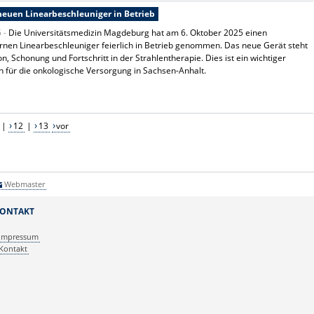
euen Linearbeschleuniger in Betrieb
5 -
Die Universitätsmedizin Magdeburg hat am 6. Oktober 2025 einen
en Linearbeschleuniger feierlich in Betrieb genommen. Das neue Gerät steht
on, Schonung und Fortschritt in der Strahlentherapie. Dies ist ein wichtiger
n für die onkologische Versorgung in Sachsen-Anhalt.
|
12
|
13
vor
Webmaster
ONTAKT
Impressum
Kontakt