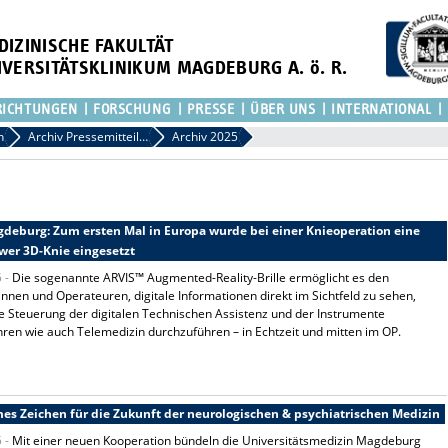
DIZINISCHE FAKULTÄT
IVERSITÄTSKLINIKUM MAGDEBURG A. ö. R.
RICHTUNGEN
FORSCHUNG
PRESSE
ÜBER UNS
INTERNATIONAL
n
Archiv Pressemitteilungen
Archiv 2025
deburg: Zum ersten Mal in Europa wurde bei einer Knieoperation eine
er 3D-Knie eingesetzt
5 -
Die sogenannte ARVIS™ Augmented-Reality-Brille ermöglicht es den
nnen und Operateuren, digitale Informationen direkt im Sichtfeld zu sehen,
e Steuerung der digitalen Technischen Assistenz und der Instrumente
ren wie auch Telemedizin durchzuführen – in Echtzeit und mitten im OP.
 Zeichen für die Zukunft der neurologischen & psychiatrischen Medizin
5 -
Mit einer neuen Kooperation bündeln die Universitätsmedizin Magdeburg