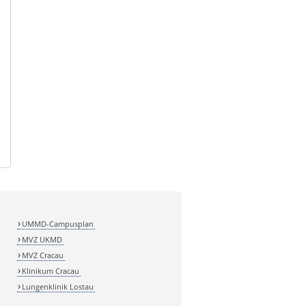
UMMD-Campusplan
MVZ UKMD
MVZ Cracau
Klinikum Cracau
Lungenklinik Lostau