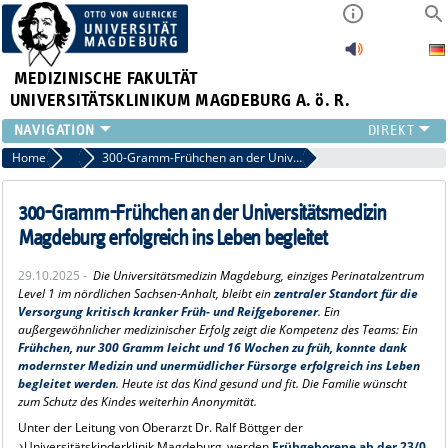
MEDIZINISCHE FAKULTÄT
UNIVERSITÄTSKLINIKUM MAGDEBURG A. ö. R.
INSTITUTE
Home
Archiv 2025
300-Gramm-Frühchen an der Universitätsmedizin Magdeburg erfolgreich ins Leben begleitet
KLINIKEN
ZENTRALE EINRICHTUNGEN
300-Gramm-Frühchen an der Universitätsmedizin
FORSCHUNG
Magdeburg erfolgreich ins Leben begleitet
PRESSE
29.10.2025 -
Die Universitätsmedizin Magdeburg, einziges Perinatalzentrum
ÜBER UNS
Level 1 im nördlichen Sachsen-Anhalt, bleibt ein
zentraler Standort für die
INTERNATIONAL
Versorgung kritisch kranker Früh- und Reifgeborener
. Ein
außergewöhnlicher medizinischer Erfolg zeigt die Kompetenz des Teams: Ein
INTRANET
Frühchen, nur 300 Gramm leicht und 16 Wochen zu früh, konnte dank
modernster Medizin und unermüdlicher Fürsorge erfolgreich ins Leben
begleitet werden
. Heute ist das Kind gesund und fit. Die Familie wünscht
zum Schutz des Kindes weiterhin Anonymität.
Unter der Leitung von Oberarzt Dr. Ralf Böttger der
Universitätskinderklinik Magdeburg
werden
Frühgeborene ab der 23/0