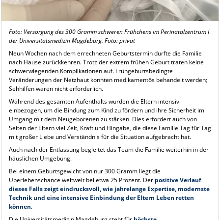
Foto: Versorgung des 300 Gramm schweren Frühchens im Perinatalzentrum I
der Universitätsmedizin Magdeburg. Foto: privat
Neun Wochen nach dem errechneten Geburtstermin durfte die Familie
nach Hause zurückkehren. Trotz der extrem frühen Geburt traten keine
schwerwiegenden Komplikationen auf. Frühgeburtsbedingte
Veränderungen der Netzhaut konnten medikamentös behandelt werden;
Sehhilfen waren nicht erforderlich.
Während des gesamten Aufenthalts wurden die Eltern intensiv
einbezogen, um die Bindung zum Kind zu fördern und ihre Sicherheit im
Umgang mit dem Neugeborenen zu stärken. Dies erfordert auch von
Seiten der Eltern viel Zeit, Kraft und Hingabe, die diese Familie Tag für Tag
mit großer Liebe und Verständnis für die Situation aufgebracht hat.
Auch nach der Entlassung begleitet das Team die Familie weiterhin in der
häuslichen Umgebung.
Bei einem Geburtsgewicht von nur 300 Gramm liegt die
Überlebenschance weltweit bei etwa 25 Prozent. Der
positive Verlauf
dieses Falls zeigt eindrucksvoll, wie jahrelange Expertise, modernste
Technik und eine intensive Einbindung der Eltern Leben retten
können
.
Die Universitätsmedizin Magdeburg steht für
höchste