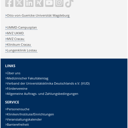
Otto-von-Guericke-Universität Magdeburg
UMMD-Campusplan
MVZ UKMD
MVZ Cracau
Klinikum Cracau
Lungenklinik Lostau
LINKS
Über uns
Medizinischer Fakultätentag
Verband der Universitätsklinika Deutschlands e.V. (VUD)
Fördervereine
Allgemeine Auftrags- und Zahlungsbedingungen
SERVICE
Personensuche
Kliniken/Institute/Einrichtungen
Veranstaltungskalender
Barrierefreiheit