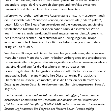
unsichtbar blieben, teils bis in die 1980er-Jahre. Im Elsass dauerte es
besonders lange, da Grenzverschiebungen und Konflikte zwischen
Frankreich und Deutschland das Erinnern erschwerten.
„Wenn wir verstehen wollen, wie Ausgrenzung entsteht, müssen wir auch
die Geschichten der Menschen kennen, die damals als ‚anders‘ galten“,
betont Münch. Die Biografien verweisen auf die Konsequenzen, die eine
faschistische Diktatur für Personen haben kann, die in welcher Weise
auch immer als andersartig und fremd angesehen werden. „Angesichts
des Erstarkens rechter und rechtsradikaler Bewegungen in Europa
erscheint mir die Aufmerksamkeit für ihre Lebenswege als besonders
dringlich”, so Münch.
Vor diesem Hintergrund bieten die Forschungsergebnisse, also alles was
man über diese Menschen, über ihr bisher verborgenes und unsichtbares
Leben sowie über die generationsübergreifenden Auswirkungen, erfahren
hat, eine Grundlage für die Gestaltung einer europäischen
Erinnerungskultur. Die Integration in diverse öffentliche Gedenkstätten ist
angedacht. Zudem plant Münch, ihre Dissertation ins Französische
übersetzen zu lassen. „Ich möchte, dass die Familien der Betroffenen
Zugang zu diesen Geschichten bekommen, über Ländergrenzen hinweg“,
sagt sie.
Die Dissertation entstand im Rahmen der unabhängigen, internationalen
historischen Kommission zur Geschichte der Medizinischen Fakultät der
„Reichsuniversität“ Straßburg (1941–1944) und wurde von der Université de
Strasbourg finanziert. Die Vergabe des Herbert-Lewin-Preises erfolgt