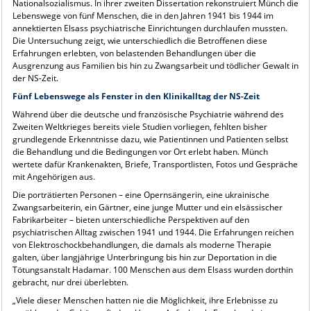
Nationalsozialismus. In ihrer zweiten Dissertation rekonstruiert Münch die
Lebenswege von fünf Menschen, die in den Jahren 1941 bis 1944 im
annektierten Elsass psychiatrische Einrichtungen durchlaufen mussten.
Die Untersuchung zeigt, wie unterschiedlich die Betroffenen diese
Erfahrungen erlebten, von belastenden Behandlungen über die
Ausgrenzung aus Familien bis hin zu Zwangsarbeit und tödlicher Gewalt in
der NS-Zeit.
Fünf Lebenswege als Fenster in den Klinikalltag der NS-Zeit
Während über die deutsche und französische Psychiatrie während des
Zweiten Weltkrieges bereits viele Studien vorliegen, fehlten bisher
grundlegende Erkenntnisse dazu, wie Patientinnen und Patienten selbst
die Behandlung und die Bedingungen vor Ort erlebt haben. Münch
wertete dafür Krankenakten, Briefe, Transportlisten, Fotos und Gespräche
mit Angehörigen aus.
Die porträtierten Personen – eine Opernsängerin, eine ukrainische
Zwangsarbeiterin, ein Gärtner, eine junge Mutter und ein elsässischer
Fabrikarbeiter – bieten unterschiedliche Perspektiven auf den
psychiatrischen Alltag zwischen 1941 und 1944. Die Erfahrungen reichen
von Elektroschockbehandlungen, die damals als moderne Therapie
galten, über langjährige Unterbringung bis hin zur Deportation in die
Tötungsanstalt Hadamar. 100 Menschen aus dem Elsass wurden dorthin
gebracht, nur drei überlebten.
„Viele dieser Menschen hatten nie die Möglichkeit, ihre Erlebnisse zu