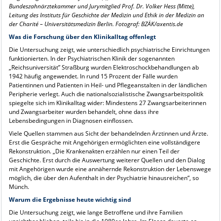
Bundeszahnärztekammer und Jurymitglied Prof. Dr. Volker Hess (Mitte),
Leitung des Instituts für Geschichte der Medizin und Ethik in der Medizin an
der Charité – Universitätsmedizin Berlin. Fotograf: BZÄK/axentis.de
Was die Forschung über den Klinikalltag offenlegt
Die Untersuchung zeigt, wie unterschiedlich psychiatrische Einrichtungen
funktionierten. In der Psychiatrischen Klinik der sogenannten
„Reichsuniversität” Straßburg wurden Elektroschockbehandlungen ab
1942 häufig angewendet. In rund 15 Prozent der Fälle wurden
Patientinnen und Patienten in Heil- und Pflegeanstalten in der ländlichen
Peripherie verlegt. Auch die nationalsozialistische Zwangsarbeitspolitik
spiegelte sich im Klinikalltag wider: Mindestens 27 Zwangsarbeiterinnen
und Zwangsarbeiter wurden behandelt, ohne dass ihre
Lebensbedingungen in Diagnosen einflossen.
Viele Quellen stammen aus Sicht der behandelnden Ärztinnen und Ärzte.
Erst die Gespräche mit Angehörigen ermöglichten eine vollständigere
Rekonstruktion. „Die Krankenakten erzählen nur einen Teil der
Geschichte. Erst durch die Auswertung weiterer Quellen und den Dialog
mit Angehörigen wurde eine annähernde Rekonstruktion der Lebenswege
möglich, die über den Aufenthalt in der Psychiatrie hinausreichen“, so
Münch.
Warum die Ergebnisse heute wichtig sind
Die Untersuchung zeigt, wie lange Betroffene und ihre Familien