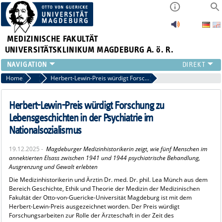
MEDIZINISCHE FAKULTÄT
UNIVERSITÄTSKLINIKUM MAGDEBURG A. ö. R.
INSTITUTE
Home
Archiv 2025
Herbert-Lewin-Preis würdigt Forschung zu Lebensgeschichten in der Psychiatrie im Nationalsozialismus
KLINIKEN
ZENTRALE EINRICHTUNGEN
Herbert-Lewin-Preis würdigt Forschung zu
FORSCHUNG
Lebensgeschichten in der Psychiatrie im
PRESSE
Nationalsozialismus
ÜBER UNS
19.12.2025 -
Magdeburger Medizinhistorikerin zeigt, wie fünf Menschen im
INTERNATIONAL
annektierten Elsass zwischen 1941 und 1944 psychiatrische Behandlung,
INTRANET
Ausgrenzung und Gewalt erlebten
Die Medizinhistorikerin und Ärztin Dr. med. Dr. phil. Lea Münch aus dem
Bereich Geschichte, Ethik und Theorie der Medizin der Medizinischen
Fakultät der Otto-von-Guericke-Universität Magdeburg ist mit dem
Herbert-Lewin-Preis ausgezeichnet worden. Der Preis würdigt
Forschungsarbeiten zur Rolle der Ärzteschaft in der Zeit des