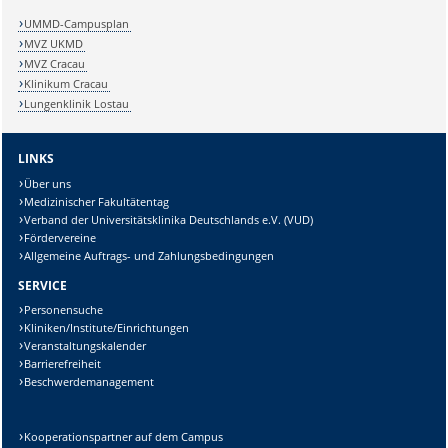
UMMD-Campusplan
MVZ UKMD
MVZ Cracau
Klinikum Cracau
Lungenklinik Lostau
LINKS
Über uns
Medizinischer Fakultätentag
Verband der Universitätsklinika Deutschlands e.V. (VUD)
Fördervereine
Allgemeine Auftrags- und Zahlungsbedingungen
SERVICE
Personensuche
Kliniken/Institute/Einrichtungen
Veranstaltungskalender
Barrierefreiheit
Beschwerdemanagement
Kooperationspartner auf dem Campus