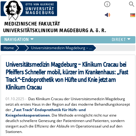
MEDIZINISCHE FAKULTÄT
UNIVERSITÄTSKLINIKUM MAGDEBURG A. ö. R.
INSTITUTE
Home
Archiv 2025
Universitätsmedizin Magdeburg – Klinikum Cracau bei Pfeiffers Schneller mobil, kürzer im Krankenhaus: „Fast Track“-Endoprothetik von Hüfte und Knie jetzt am Klinikum Cracau
KLINIKEN
ZENTRALE EINRICHTUNGEN
Universitätsmedizin Magdeburg – Klinikum Cracau bei
FORSCHUNG
Pfeiffers Schneller mobil, kürzer im Krankenhaus: „Fast
PRESSE
Track“-Endoprothetik von Hüfte und Knie jetzt am
ÜBER UNS
Klinikum Cracau
INTERNATIONAL
01.10.2025 -
Das Klinikum Cracau der Universitätsmedizin Magdeburg
INTRANET
setzt als erstes Haus in der Region auf das moderne Behandlungskonzept
der
„Fast Track“-Endoprothetik für Hüft- und
Kniegelenksoperationen
. Die Methode ermöglicht nicht nur eine
deutlich schnellere Genesung der Patientinnen und Patienten, sondern
steigert auch die Effizienz der Abläufe im Operationssaal und auf den
Stationen.