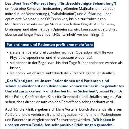
Das
„Fast Track“-Konzept (engl. für „beschleunigte Behandlung“)
umfasst eine Reihe von ineinandergreifenden Maßnahmen – von der
individuellen Vorbereitung („Prähabilitation“) und Aufklärung, über
optimierte Narkose- und OP-Techniken, bis hin zur frühzeitigen
Mobilisation bereits wenige Stunden nach dem Eingriff. Auf Katheter,
Drainagen und übermäßigen Opiateinsatz wird konsequent verzichtet,
ebenso auf lange Phasen der „Nüchternheit“ vor dem Eingriff.
Patientinnen und Patienten profitieren mehrfach:
sie stehen bereits drei Stunden nach der Operation mit Hilfe von
Physiotherapeutinnen und -therapeuten wieder auf,
sie können in der Regel zwei bis drei Tage früher entlassen werden als
bisher,
sie Komplikationsrate sinkt durch die kürzere Liegedauer deutlich.
„Das Wichtigste ist: Unsere Patientinnen und Patienten sind
schneller wieder auf den Beinen und können früher in ihr gewohntes
Umfeld zurückkehren – und das bei hoher Sicherheit“
, betont Prof. Dr.
Niels Follak, Chefarzt der
Klinik für Orthopädie und Unfallchirurgie
. „Wir
sehen, dass dieser Ansatz von den Betroffenen sehr geschätzt wird.“
Auch für die Klinik ergeben sich klare Vorteile: Durch die standardisierten
Abläufe und die verkürzte Behandlungsdauer können mehr Patientinnen
und Patienten in vergleichbarer Zeit versorgt werden.
„Wir haben in
unseren ersten Testläufen sehr positive Erfahrungen gemacht –