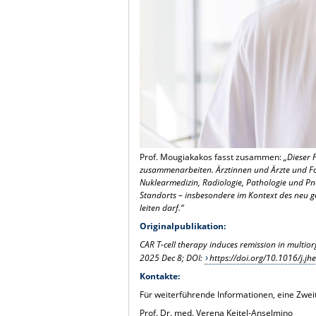
Prof. Mougiakakos fasst zusammen:
„Dieser 
zusammenarbeiten. Ärztinnen und Ärzte und Fo
Nuklearmedizin, Radiologie, Pathologie und Pn
Standorts – insbesondere im Kontext des neu 
leiten darf.“
Originalpublikation:
CAR T-cell therapy induces remission in multio
2025 Dec 8; DOI:
https://doi.org/10.1016/j.j
Kontakte:
Für weiterführende Informationen, eine Zwei
Prof. Dr. med. Verena Keitel-Anselmino