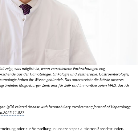
Fall zeigt, was möglich ist, wenn verschiedene Fachrichtungen eng
rschende aus der Hämatologie, Onkologie und Zelltherapie, Gastroenterologie,
eumologie haben ihr Wissen gebündelt. Das unterstreicht die Stärke unseres
gegründeten Magdeburger Zentrums für Zell- und Immuntherapien MAZI, das ich
rgan IgG4-related disease with hepatobiliary involvement; Journal of Hepatology;
hep.2025.11.027
tmeinung oder zur Vorstellung in unseren spezialisierten Sprechstunden.