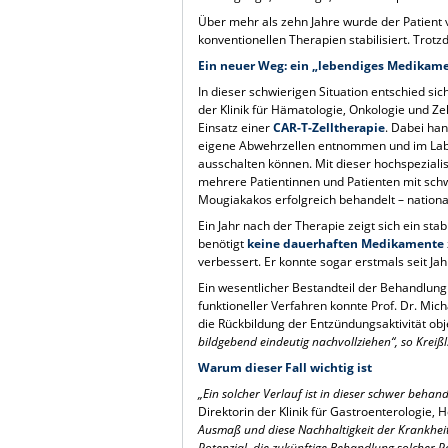
Über mehr als zehn Jahre wurde der Patient v
konventionellen Therapien stabilisiert. Trot
Ein neuer Weg: ein „lebendiges Medikam
In dieser schwierigen Situation entschied s
der Klinik für Hämatologie, Onkologie und Ze
Einsatz einer
CAR-T-Zelltherapie
. Dabei ha
eigene Abwehrzellen entnommen und im Labor
ausschalten können. Mit dieser hochspeziali
mehrere Patientinnen und Patienten mit sc
Mougiakakos erfolgreich behandelt – nationa
Ein Jahr nach der Therapie zeigt sich ein sta
benötigt
keine dauerhaften Medikamente
verbessert. Er konnte sogar erstmals seit J
Ein wesentlicher Bestandteil der Behandlu
funktioneller Verfahren konnte Prof. Dr. Mic
die Rückbildung der Entzündungsaktivität obj
bildgebend eindeutig nachvollziehen“, so Kreiß
Warum dieser Fall wichtig ist
„Ein solcher Verlauf ist in dieser schwer beha
Direktorin der Klinik für Gastroenterologie, 
Ausmaß und diese Nachhaltigkeit der Krankheit
Potenzial, die zukünftige Behandlung solcher 