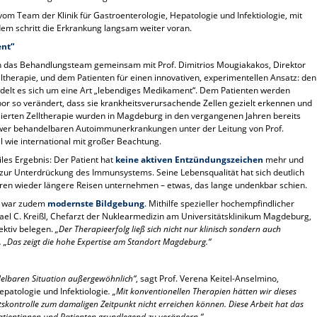
om Team der Klinik für Gastroenterologie, Hepatologie und Infektiologie, mit
zdem schritt die Erkrankung langsam weiter voran.
ent“
ich das Behandlungsteam gemeinsam mit Prof. Dimitrios Mougiakakos, Direktor
lltherapie, und dem Patienten für einen innovativen, experimentellen Ansatz: den
ndelt es sich um eine Art „lebendiges Medikament“. Dem Patienten werden
 so verändert, dass sie krankheitsverursachende Zellen gezielt erkennen und
sierten Zelltherapie wurden in Magdeburg in den vergangenen Jahren bereits
hwer behandelbaren Autoimmunerkrankungen unter der Leitung von Prof.
l wie international mit großer Beachtung.
biles Ergebnis: Der Patient hat
keine aktiven Entzündungszeichen
mehr und
zur Unterdrückung des Immunsystems. Seine Lebensqualität hat sich deutlich
ahren wieder längere Reisen unternehmen – etwas, das lange undenkbar schien.
ng war zudem
modernste Bildgebung
. Mithilfe spezieller hochempfindlicher
hael C. Kreißl, Chefarzt der Nuklearmedizin am Universitätsklinikum Magdeburg,
ektiv belegen.
„Der Therapieerfolg ließ sich nicht nur klinisch sondern auch
l. „Das zeigt die hohe Expertise am Standort Magdeburg.“
ndelbaren Situation außergewöhnlich“
, sagt Prof. Verena Keitel-Anselmino,
Hepatologie und Infektiologie
. „Mit konventionellen Therapien hätten wir dieses
skontrolle zum damaligen Zeitpunkt nicht erreichen können. Diese Arbeit hat das
Patientinnen und Patienten grundlegend zu verändern.“