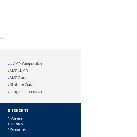
UMMD-Campusplan
MVZ UKMD
MVZ Cracau
Klinikum Cracau
Lungenklinik Lostau
DIESE SEITE
Vorlesen
Drucken
Permalink