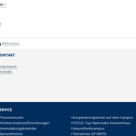
de
e
Webmaster
ONTAKT
Impressum
Kontakt
ERVICE
Personensuche
Kooperationspartner auf dem Campus
Kliniken/Institute/Einrichtungen
FOCUS: Top Nationales Krankenhaus
Veranstaltungskalender
Gesundheitscampus
Barrierefreiheit
Teilnehmer UP KRITIS