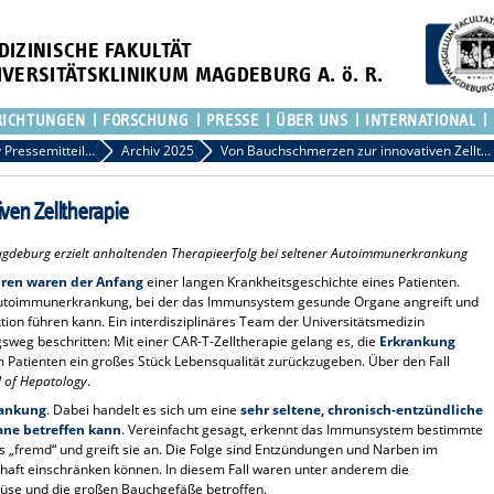
DIZINISCHE FAKULTÄT
IVERSITÄTSKLINIKUM MAGDEBURG A. ö. R.
RICHTUNGEN
FORSCHUNG
PRESSE
ÜBER UNS
INTERNATIONAL
Archiv Pressemitteilungen
Archiv 2025
Von Bauchschmerzen zur innovativen Zelltherapie
en Zelltherapie
agdeburg erzielt anhaltenden Therapieerfolg bei seltener Autoimmunerkrankung
hren waren der Anfang
einer langen Krankheitsgeschichte eines Patienten.
n Autoimmunerkrankung, bei der das Immunsystem gesunde Organe angreift und
tion führen kann. Ein interdisziplinäres Team der Universitätsmedizin
eg beschritten: Mit einer CAR-T-Zelltherapie gelang es, die
Erkrankung
Patienten ein großes Stück Lebensqualität zurückzugeben. Über den Fall
l of Hepatology
.
rankung
. Dabei handelt es sich um eine
sehr seltene, chronisch-entzündliche
ane betreffen kann
. Vereinfacht gesagt, erkennt das Immunsystem bestimmte
s „fremd“ und greift sie an. Die Folge sind Entzündungen und Narben im
haft einschränken können. In diesem Fall waren unter anderem die
rüse und die großen Bauchgefäße betroffen.