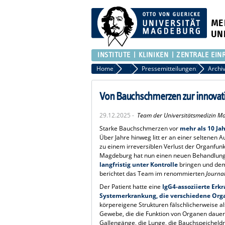
ME
UN
INSTITUTE
KLINIKEN
ZENTRALE EIN
Home
Presse
Pressemitteilungen
Von Bauchschmerzen zur innovativ
29.12.2025 -
Team der Universitätsmedizin M
Starke Bauchschmerzen vor
mehr als 10 Ja
Über Jahre hinweg litt er an einer seltene
zu einem irreversiblen Verlust der Organfunk
Magdeburg hat nun einen neuen Behandlungsw
langfristig unter Kontrolle
bringen und dem 
berichtet das Team im renommierten
Journa
Der Patient hatte eine
IgG4-assoziierte Erk
Systemerkrankung, die verschiedene Org
körpereigene Strukturen fälschlicherweise al
Gewebe, die die Funktion von Organen dauer
Gallengänge, die Lunge, die Bauchspeicheld