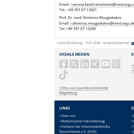
Email:
verena.keitel-anselmino@med.ovgu.
Tel.: +49 391 67 13421
Prof. Dr. med. Dimitrios Mougiakakos
Email:
dimitrios.mougiakakos@med.ovgu.d
Tel: +49 391 67 13266
Letzte Änderung: 13.01.2026 - Ansprechpartner:
SOZIALE MEDIEN
K
Otto-von-Guericke-Universität
Magdeburg
LINKS
S
Über uns
Medizinischer Fakultätentag
Verband der Universitätsklinika
Deutschlands e.V. (VUD)