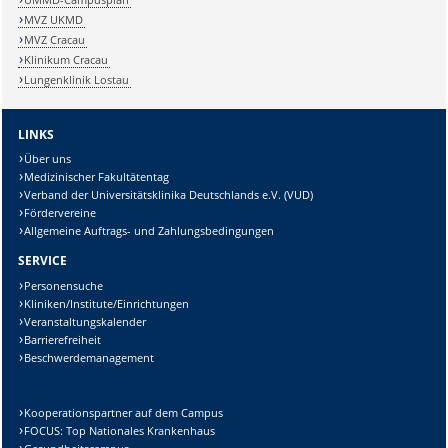
MVZ UKMD
MVZ Cracau
Klinikum Cracau
Lungenklinik Lostau
LINKS
Über uns
Medizinischer Fakultätentag
Verband der Universitätsklinika Deutschlands e.V. (VUD)
Fördervereine
Allgemeine Auftrags- und Zahlungsbedingungen
SERVICE
Personensuche
Kliniken/Institute/Einrichtungen
Veranstaltungskalender
Barrierefreiheit
Beschwerdemanagement
Kooperationspartner auf dem Campus
FOCUS: Top Nationales Krankenhaus