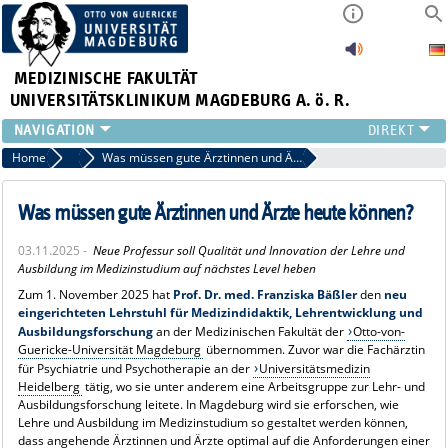
MEDIZINISCHE FAKULTÄT
UNIVERSITÄTSKLINIKUM MAGDEBURG A. ö. R.
INSTITUTE
Home
Archiv 2025
Was müssen gute Ärztinnen und Ärzte heute können?
KLINIKEN
ZENTRALE EINRICHTUNGEN
Was müssen gute Ärztinnen und Ärzte heute können?
FORSCHUNG
03.11.2025 -
Neue Professur soll Qualität und Innovation der Lehre und
PRESSE
Ausbildung im Medizinstudium auf nächstes Level heben
ÜBER UNS
Zum 1. November 2025 hat
Prof. Dr. med. Franziska Bäßler
den
neu
INTERNATIONAL
eingerichteten Lehrstuhl für Medizindidaktik, Lehrentwicklung und
INTRANET
Ausbildungsforschung
an der Medizinischen Fakultät der
Otto-von-
Guericke-Universität Magdeburg
übernommen. Zuvor war die Fachärztin
für Psychiatrie und Psychotherapie an der
Universitätsmedizin
Heidelberg
tätig, wo sie unter anderem eine Arbeitsgruppe zur Lehr- und
Ausbildungsforschung leitete. In Magdeburg wird sie erforschen, wie
Lehre und Ausbildung im Medizinstudium so gestaltet werden können,
dass angehende Ärztinnen und Ärzte optimal auf die Anforderungen einer