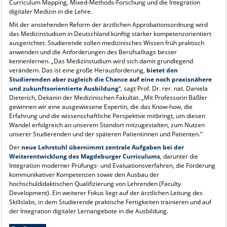
Curriculum Mapping, Mixed-Methods-Forschung und die Integration
digitaler Medizin in die Lehre.
Mit der anstehenden Reform der ärztlichen Approbationsordnung wird
das Medizinstudium in Deutschland künftig stärker kompetenzorientiert
ausgerichtet. Studierende sollen medizinisches Wissen früh praktisch
anwenden und die Anforderungen des Berufsalltags besser
kennenlernen. „Das Medizinstudium wird sich damit grundlegend
verändern. Das ist eine große Herausforderung,
bietet den
Studierenden aber zugleich die Chance auf eine noch praxisnähere
und zukunftsorientierte Ausbildung
“, sagt Prof. Dr. rer. nat. Daniela
Dieterich, Dekanin der Medizinischen Fakultät. „Mit Professorin Bäßler
gewinnen wir eine ausgewiesene Expertin, die das Know-how, die
Erfahrung und die wissenschaftliche Perspektive mitbringt, um diesen
Wandel erfolgreich an unserem Standort mitzugestalten, zum Nutzen
unserer Studierenden und der späteren Patientinnen und Patienten.“
Der
neue Lehrstuhl übernimmt zentrale Aufgaben bei der
Weiterentwicklung des Magdeburger Curriculums
, darunter die
Integration moderner Prüfungs- und Evaluationsverfahren, die Förderung
kommunikativer Kompetenzen sowie den Ausbau der
hochschuldidaktischen Qualifizierung von Lehrenden (Faculty
Development). Ein weiterer Fokus liegt auf der ärztlichen Leitung des
Skillslabs, in dem Studierende praktische Fertigkeiten trainieren und auf
der Integration digitaler Lernangebote in die Ausbildung.