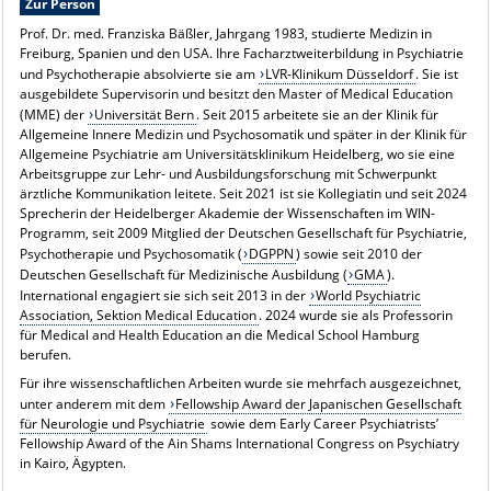
Zur Person
Prof. Dr. med. Franziska Bäßler, Jahrgang 1983, studierte Medizin in
Freiburg, Spanien und den USA. Ihre Facharztweiterbildung in Psychiatrie
und Psychotherapie absolvierte sie am
LVR-Klinikum Düsseldorf
. Sie ist
ausgebildete Supervisorin und besitzt den Master of Medical Education
(MME) der
Universität Bern
. Seit 2015 arbeitete sie an der Klinik für
Allgemeine Innere Medizin und Psychosomatik und später in der Klinik für
Allgemeine Psychiatrie am Universitätsklinikum Heidelberg, wo sie eine
Arbeitsgruppe zur Lehr- und Ausbildungsforschung mit Schwerpunkt
ärztliche Kommunikation leitete. Seit 2021 ist sie Kollegiatin und seit 2024
Sprecherin der Heidelberger Akademie der Wissenschaften im WIN-
Programm, seit 2009 Mitglied der Deutschen Gesellschaft für Psychiatrie,
Psychotherapie und Psychosomatik (
DGPPN
) sowie seit 2010 der
Deutschen Gesellschaft für Medizinische Ausbildung (
GMA
).
International engagiert sie sich seit 2013 in der
World Psychiatric
Association, Sektion Medical Education
. 2024 wurde sie als Professorin
für Medical and Health Education an die Medical School Hamburg
berufen.
Für ihre wissenschaftlichen Arbeiten wurde sie mehrfach ausgezeichnet,
unter anderem mit dem
Fellowship Award der Japanischen Gesellschaft
für Neurologie und Psychiatrie
sowie dem Early Career Psychiatrists’
Fellowship Award of the Ain Shams International Congress on Psychiatry
in Kairo, Ägypten.