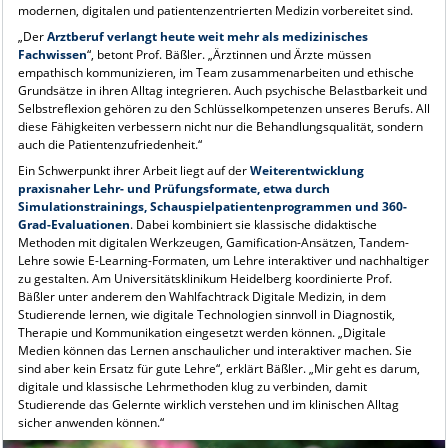
modernen, digitalen und patientenzentrierten Medizin vorbereitet sind.
„Der
Arztberuf verlangt heute weit mehr als medizinisches
Fachwissen
“, betont Prof. Bäßler. „Ärztinnen und Ärzte müssen
empathisch kommunizieren, im Team zusammenarbeiten und ethische
Grundsätze in ihren Alltag integrieren. Auch psychische Belastbarkeit und
Selbstreflexion gehören zu den Schlüsselkompetenzen unseres Berufs. All
diese Fähigkeiten verbessern nicht nur die Behandlungsqualität, sondern
auch die Patientenzufriedenheit.“
Ein Schwerpunkt ihrer Arbeit liegt auf der
Weiterentwicklung
praxisnaher Lehr- und Prüfungsformate, etwa durch
Simulationstrainings, Schauspielpatientenprogrammen und 360-
Grad-Evaluationen
. Dabei kombiniert sie klassische didaktische
Methoden mit digitalen Werkzeugen, Gamification-Ansätzen, Tandem-
Lehre sowie E-Learning-Formaten, um Lehre interaktiver und nachhaltiger
zu gestalten. Am Universitätsklinikum Heidelberg koordinierte Prof.
Bäßler unter anderem den Wahlfachtrack Digitale Medizin, in dem
Studierende lernen, wie digitale Technologien sinnvoll in Diagnostik,
Therapie und Kommunikation eingesetzt werden können. „Digitale
Medien können das Lernen anschaulicher und interaktiver machen. Sie
sind aber kein Ersatz für gute Lehre“, erklärt Bäßler. „Mir geht es darum,
digitale und klassische Lehrmethoden klug zu verbinden, damit
Studierende das Gelernte wirklich verstehen und im klinischen Alltag
sicher anwenden können.“