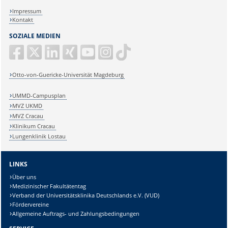
Impressum
Kontakt
SOZIALE MEDIEN
Otto-von-Guericke-Universität Magdeburg
UMMD-Campusplan
MVZ UKMD
MVZ Cracau
Klinikum Cracau
Lungenklinik Lostau
LINKS
Über uns
Medizinischer Fakultätentag
Verband der Universitätsklinika Deutschlands e.V. (VUD)
Fördervereine
Allgemeine Auftrags- und Zahlungsbedingungen