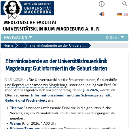
MEDIZINISCHE FAKULTÄT
UNIVERSITÄTSKLINIKUM MAGDEBURG A. ö. R.
INSTITUTE
Home
Pressemitteilungen
Elterninfoabende an der Universitätsfrauenklinik Magdeburg: Gut informiert in die Geburt starten
KLINIKEN
ZENTRALE EINRICHTUNGEN
Elterninfoabende an der Universitätsfrauenklinik
FORSCHUNG
Magdeburg: Gut informiert in die Geburt starten
PRESSE
01.07.2026 -
Die Universitätsklinik für Frauenheilkunde, Geburtshilfe
ÜBER UNS
und Reproduktionsmedizin Magdeburg
unter der Leitung von Prof. Dr.
INTERNATIONAL
med. Atanas Ignatov lädt am Donnerstag, den
9. Juli 2026,
werdende
Eltern zu einem
Informationsabend rund um Schwangerschaft,
INTRANET
Geburt und Wochenbett
ein.
Thema:
Es werden umfassende Einblicke in die geburtshilfliche
Versorgung am Perinatalzentrum der höchsten Versorgungsstufe
gegeben.
Wann:
9. Juli 2026, 17:00 Uhr
Weitere Termine
: Jeden zweiten Donnerstag im Monat, jeweils ab