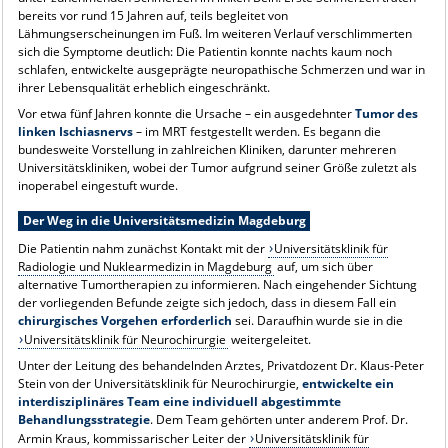
bereits vor rund 15 Jahren auf, teils begleitet von
Lähmungserscheinungen im Fuß. Im weiteren Verlauf verschlimmerten
sich die Symptome deutlich: Die Patientin konnte nachts kaum noch
schlafen, entwickelte ausgeprägte neuropathische Schmerzen und war in
ihrer Lebensqualität erheblich eingeschränkt.
Vor etwa fünf Jahren konnte die Ursache – ein ausgedehnter
Tumor des
linken Ischiasnervs
– im MRT festgestellt werden. Es begann die
bundesweite Vorstellung in zahlreichen Kliniken, darunter mehreren
Universitätskliniken, wobei der Tumor aufgrund seiner Größe zuletzt als
inoperabel eingestuft wurde.
Der Weg in die Universitätsmedizin Magdeburg
Die Patientin nahm zunächst Kontakt mit der
Universitätsklinik für
Radiologie und Nuklearmedizin in Magdeburg
auf, um sich über
alternative Tumortherapien zu informieren. Nach eingehender Sichtung
der vorliegenden Befunde zeigte sich jedoch, dass in diesem Fall ein
chirurgisches Vorgehen erforderlich
sei. Daraufhin wurde sie in die
Universitätsklinik für Neurochirurgie
weitergeleitet.
Unter der Leitung des behandelnden Arztes, Privatdozent Dr. Klaus-Peter
Stein von der Universitätsklinik für Neurochirurgie,
entwickelte ein
interdisziplinäres Team eine individuell abgestimmte
Behandlungsstrategie
. Dem Team gehörten unter anderem Prof. Dr.
Armin Kraus, kommissarischer Leiter der
Universitätsklinik für