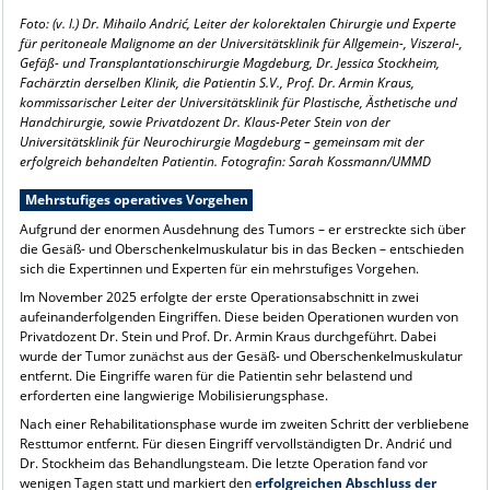
Foto: (v. l.) Dr. Mihailo Andri
ć
, Leiter der kolorektalen Chirurgie und Experte
für peritoneale Malignome an der Universitätsklinik für Allgemein-, Viszeral-,
Gefäß- und Transplantationschirurgie Magdeburg, Dr. Jessica Stockheim,
Fachärztin derselben Klinik, die Patientin S.V., Prof. Dr. Armin Kraus,
kommissarischer Leiter der Universitätsklinik für Plastische, Ästhetische und
Handchirurgie, sowie Privatdozent Dr. Klaus-Peter Stein von der
Universitätsklinik für Neurochirurgie Magdeburg – gemeinsam mit der
erfolgreich behandelten Patientin. Fotografin: Sarah Kossmann/UMMD
Mehrstufiges operatives Vorgehen
Aufgrund der enormen Ausdehnung des Tumors – er erstreckte sich über
die Gesäß- und Oberschenkelmuskulatur bis in das Becken – entschieden
sich die Expertinnen und Experten für ein mehrstufiges Vorgehen.
Im November 2025 erfolgte der erste Operationsabschnitt in zwei
aufeinanderfolgenden Eingriffen. Diese beiden Operationen wurden von
Privatdozent Dr. Stein und Prof. Dr. Armin Kraus durchgeführt. Dabei
wurde der Tumor zunächst aus der Gesäß- und Oberschenkelmuskulatur
entfernt. Die Eingriffe waren für die Patientin sehr belastend und
erforderten eine langwierige Mobilisierungsphase.
Nach einer Rehabilitationsphase wurde im zweiten Schritt der verbliebene
Resttumor entfernt. Für diesen Eingriff vervollständigten Dr. Andrić und
Dr. Stockheim das Behandlungsteam. Die letzte Operation fand vor
wenigen Tagen statt und markiert den
erfolgreichen Abschluss der