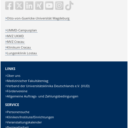
Otto-von-Guericke-Universität Magdeburg
UMMD-Campusplan
MVZ UKMD
MVZ Cracau
Klinikum Cracau
Lungenklinik Lostau
LINKS
Über uns
Medizinischer Fakultätentag
Verband der Universitätsklinika Deutschlands e.V. (VUD)
Fördervereine
Allgemeine Auftrags- und Zahlungsbedingungen
SERVICE
Personensuche
Kliniken/Institute/Einrichtungen
Veranstaltungskalender
Barrierefreiheit