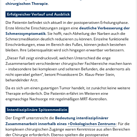
chirurgischen Therapie
.
Erfolgreicher Verlauf und Ausblick
Die Patientin befindet sich aktuell in der postoperativen Erholungsphase.
Erste klinische Einschätzungen zeigen eine
deutliche Verbesserung der
Schmerzsymptomatik
. Sie hofft, nach Abheilung der Narben auch die
Schmerzmedikation deutlich reduzieren zu können. Einzelne funktionelle
Einschränkungen, etwa im Bereich des Fußes, können jedoch bestehen
bleiben. Ihre Lebensqualität wird sich hingegen erwartbar verbessern.
„Dieser Fall zeigt eindrucksvoll, welchen Unterschied die enge
Zusammenarbeit verschiedener chirurgischer Fachbereiche machen kann
– insbesondere bei komplexen und seltenen Befunden, die andernorts als
nicht operabel gelten“, betont Privatdozent Dr. Klaus-Peter Stein,
behandelnder Arzt.
Da es sich um einen gutartigen Tumor handelt, ist zunächst keine weitere
Therapie erforderlich. Die Patientin erfährt im Weiteren eine
engmaschige Nachsorge mit regelmäßigen MRT-Kontrollen.
Interdisziplinäre Spitzenmedizin
Der Eingriff unterstreicht die
Bedeutung interdisziplinärer
Zusammenarbeit innerhalb eines
Onkologischen Zentrums
: Für die
komplexen chirurgischen Zugänge waren Kenntnisse aus allen Bereichen
der Chirurgie erforderlich. Ebenso spielten die postoperative