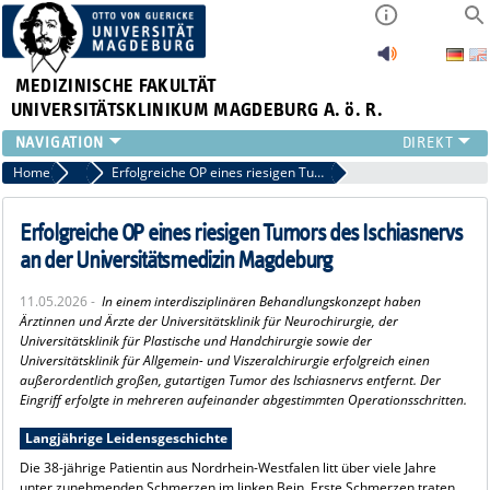
MEDIZINISCHE FAKULTÄT
UNIVERSITÄTSKLINIKUM MAGDEBURG A. ö. R.
INSTITUTE
Home
Pressemitteilungen
Erfolgreiche OP eines riesigen Tumors des Ischiasnervs an der Universitätsmedizin Magdeburg
KLINIKEN
ZENTRALE EINRICHTUNGEN
Erfolgreiche OP eines riesigen Tumors des Ischiasnervs
FORSCHUNG
an der Universitätsmedizin Magdeburg
PRESSE
11.05.2026 -
In einem interdisziplinären Behandlungskonzept haben
ÜBER UNS
Ärztinnen und Ärzte der Universitätsklinik für Neurochirurgie, der
INTERNATIONAL
Universitätsklinik für Plastische und Handchirurgie sowie der
Universitätsklinik für Allgemein- und Viszeralchirurgie erfolgreich einen
INTRANET
außerordentlich großen, gutartigen Tumor des Ischiasnervs entfernt. Der
Eingriff erfolgte in mehreren aufeinander abgestimmten Operationsschritten.
Langjährige Leidensgeschichte
Die 38-jährige Patientin aus Nordrhein-Westfalen litt über viele Jahre
unter zunehmenden Schmerzen im linken Bein. Erste Schmerzen traten