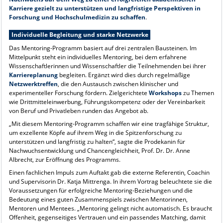
Karriere gezielt zu unterstützen und langfristige Perspektiven in
Forschung und Hochschulmedizin zu schaffen
.
Individuelle Begleitung und starke Netzwerke
Das Mentoring-Programm basiert auf drei zentralen Bausteinen. Im
Mittelpunkt steht ein individuelles Mentoring, bei dem erfahrene
Wissenschaftlerinnen und Wissenschaftler die Teilnehmenden bei ihrer
Karriereplanung
begleiten. Ergänzt wird dies durch regelmäßige
Netzwerktreffen
, die den Austausch zwischen klinischer und
experimenteller Forschung fördern. Zielgerichtete
Workshops
zu Themen
wie Drittmitteleinwerbung, Führungskompetenz oder der Vereinbarkeit
von Beruf und Privatleben runden das Angebot ab.
„Mit diesem Mentoring-Programm schaffen wir eine tragfähige Struktur,
um exzellente Köpfe auf ihrem Weg in die Spitzenforschung zu
unterstützen und langfristig zu halten“, sagte die Prodekanin für
Nachwuchsentwicklung und Chancengleichheit, Prof. Dr. Dr. Anne
Albrecht, zur Eröffnung des Programms.
Einen fachlichen Impuls zum Auftakt gab die externe Referentin, Coachin
und Supervisorin Dr. Katja Mittrenga. In ihrem Vortrag beleuchtete sie die
Voraussetzungen für erfolgreiche Mentoring-Beziehungen und die
Bedeutung eines guten Zusammenspiels zwischen Mentorinnen,
Mentoren und Mentees. „Mentoring gelingt nicht automatisch. Es braucht
Offenheit, gegenseitiges Vertrauen und ein passendes Matching, damit