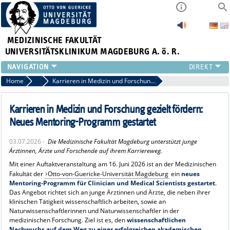
MEDIZINISCHE FAKULTÄT
UNIVERSITÄTSKLINIKUM MAGDEBURG A. ö. R.
INSTITUTE
Home
Pressemitteilungen
Karrieren in Medizin und Forschung gezielt fördern: Neues Mentoring-Programm gestartet
KLINIKEN
ZENTRALE EINRICHTUNGEN
Karrieren in Medizin und Forschung gezielt fördern:
FORSCHUNG
Neues Mentoring-Programm gestartet
PRESSE
03.07.2026 -
Die Medizinische Fakultät Magdeburg unterstützt junge
ÜBER UNS
Ärztinnen, Ärzte und Forschende auf ihrem Karriereweg.
INTERNATIONAL
Mit einer Auftaktveranstaltung am 16. Juni 2026 ist an der Medizinischen
INTRANET
Fakultät der
Otto-von-Guericke-Universität Magdeburg
ein
neues
Mentoring-Programm für Clinician und Medical Scientists gestartet
.
Das Angebot richtet sich an junge Ärztinnen und Ärzte, die neben ihrer
klinischen Tätigkeit wissenschaftlich arbeiten, sowie an
Naturwissenschaftlerinnen und Naturwissenschaftler in der
medizinischen Forschung. Ziel ist es, den
wissenschaftlichen
Nachwuchs auf dem Weg zu einer erfolgreichen akademischen