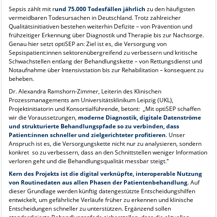
Sepsis zählt mit r
und 75.000 Todesfällen jährlich
zu den häufigsten
vermeidbaren Todesursachen in Deutschland. Trotz zahlreicher
Qualitätsinitiativen bestehen weiterhin Defizite – von Prävention und
frühzeitiger Erkennung über Diagnostik und Therapie bis zur Nachsorge.
Genau hier setzt optiSEP an: Ziel ist es, die Versorgung von
Sepsispatient:innen sektorenübergreifend zu verbessern und kritische
Schwachstellen entlang der Behandlungskette – von Rettungsdienst und
Notaufnahme über Intensivstation bis zur Rehabilitation – konsequent zu
beheben.
Dr. Alexandra Ramshorn-Zimmer, Leiterin des Klinischen
Prozessmanagements am Universitätsklinikum Leipzig (UKL),
Projektinitiatorin und Konsortialführende, betont: „Mit optiSEP schaffen
wir die Voraussetzungen,
moderne Diagnostik, digitale Datenströme
und strukturierte Behandlungspfade so zu verbinden, dass
Patient:innen schneller und zielgerichteter profitieren
. Unser
Anspruch ist es, die Versorgungskette nicht nur zu analysieren, sondern
konkret so zu verbessern, dass an den Schnittstellen weniger Information
verloren geht und die Behandlungsqualität messbar steigt.“
Kern des Projekts ist die digital verknüpfte, interoperable Nutzung
von Routinedaten aus allen Phasen der Patientenbehandlung
. Auf
dieser Grundlage werden künftig datengestützte Entscheidungshilfen
entwickelt, um gefährliche Verläufe früher zu erkennen und klinische
Entscheidungen schneller zu unterstützen. Ergänzend sollen