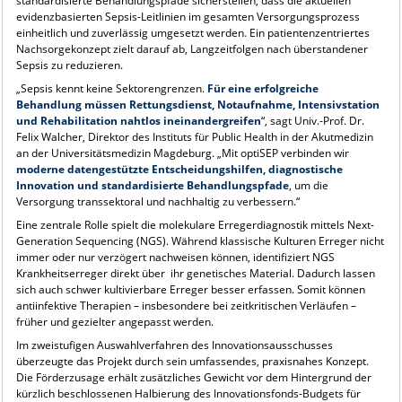
standardisierte Behandlungspfade sicherstellen, dass die aktuellen
evidenzbasierten Sepsis-Leitlinien im gesamten Versorgungsprozess
einheitlich und zuverlässig umgesetzt werden. Ein patientenzentriertes
Nachsorgekonzept zielt darauf ab, Langzeitfolgen nach überstandener
Sepsis zu reduzieren.
„Sepsis kennt keine Sektorengrenzen.
Für eine erfolgreiche
Behandlung müssen Rettungsdienst, Notaufnahme, Intensivstation
und Rehabilitation nahtlos ineinandergreifen
“, sagt Univ.-Prof. Dr.
Felix Walcher, Direktor des Instituts für Public Health in der Akutmedizin
an der Universitätsmedizin Magdeburg. „Mit optiSEP verbinden wir
moderne datengestützte Entscheidungshilfen, diagnostische
Innovation und standardisierte Behandlungspfade
, um die
Versorgung transsektoral und nachhaltig zu verbessern.“
Eine zentrale Rolle spielt die molekulare Erregerdiagnostik mittels Next-
Generation Sequencing (NGS). Während klassische Kulturen Erreger nicht
immer oder nur verzögert nachweisen können, identifiziert NGS
Krankheitserreger direkt über ihr genetisches Material. Dadurch lassen
sich auch schwer kultivierbare Erreger besser erfassen. Somit können
antiinfektive Therapien – insbesondere bei zeitkritischen Verläufen –
früher und gezielter angepasst werden.
Im zweistufigen Auswahlverfahren des Innovationsausschusses
überzeugte das Projekt durch sein umfassendes, praxisnahes Konzept.
Die Förderzusage erhält zusätzliches Gewicht vor dem Hintergrund der
kürzlich beschlossenen Halbierung des Innovationsfonds-Budgets für