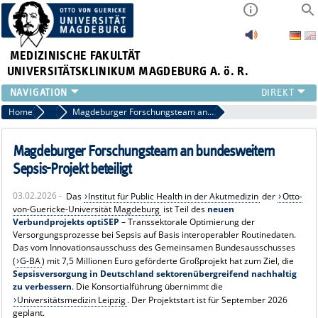
MEDIZINISCHE FAKULTÄT
UNIVERSITÄTSKLINIKUM MAGDEBURG A. ö. R.
INSTITUTE
Home
Pressemitteilungen
Magdeburger Forschungsteam an bundesweitem Sepsis-Projekt beteiligt
KLINIKEN
ZENTRALE EINRICHTUNGEN
Magdeburger Forschungsteam an bundesweitem
FORSCHUNG
Sepsis-Projekt beteiligt
PRESSE
03.02.2026 -
Das
Institut für Public Health in der Akutmedizin
der
Otto-
ÜBER UNS
von-Guericke-Universität Magdeburg
ist Teil des
neuen
INTERNATIONAL
Verbundprojekts optiSEP
– Transsektorale Optimierung der
Versorgungsprozesse bei Sepsis auf Basis interoperabler Routinedaten.
INTRANET
Das vom Innovationsausschuss des Gemeinsamen Bundesausschusses
(
G-BA
) mit 7,5 Millionen Euro geförderte Großprojekt hat zum Ziel, die
Sepsisversorgung in Deutschland sektorenübergreifend nachhaltig
zu verbessern
. Die Konsortialführung übernimmt die
Universitätsmedizin Leipzig
. Der Projektstart ist für September 2026
geplant.