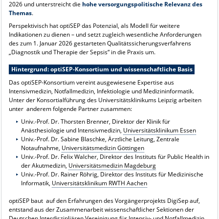
2026 und unterstreicht die
hohe versorgungspolitische Relevanz des
Themas
.
Perspektivisch hat optiSEP das Potenzial, als Modell für weitere
Indikationen zu dienen – und setzt zugleich wesentliche Anforderungen
des zum 1. Januar 2026 gestarteten Qualitätssicherungsverfahrens
„Diagnostik und Therapie der Sepsis“ in die Praxis um.
Hintergrund: optiSEP-Konsortium und wissenschaftliche Basis
Das optiSEP-Konsortium vereint ausgewiesene Expertise aus
Intensivmedizin, Notfallmedizin, Infektiologie und Medizininformatik.
Unter der Konsortialführung des Universitätsklinikums Leipzig arbeiten
unter anderem folgende Partner zusammen:
Univ.-Prof. Dr. Thorsten Brenner, Direktor der Klinik für
Anästhesiologie und Intensivmedizin,
Universitätsklinikum Essen
Univ.-Prof. Dr. Sabine Blaschke, Ärztliche Leitung, Zentrale
Notaufnahme,
Universitätsmedizin Göttingen
Univ.-Prof. Dr. Felix Walcher, Direktor des Instituts für Public Health in
der Akutmedizin,
Universitätsmedizin Magdeburg
Univ.-Prof. Dr. Rainer Röhrig, Direktor des Instituts für Medizinische
Informatik,
Universitätsklinikum RWTH Aachen
optiSEP baut auf den Erfahrungen des Vorgängerprojekts DigiSep auf,
entstand aus der Zusammenarbeit wissenschaftlicher Sektionen der
Deutschen Interdiszipliären Vereinigung für Intensiv- und Notfallmedizin