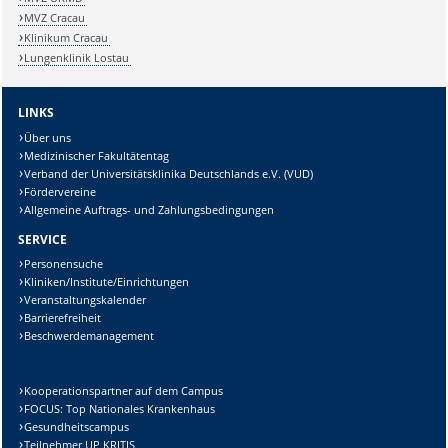
MVZ Cracau
Klinikum Cracau
Lungenklinik Lostau
LINKS
Über uns
Medizinischer Fakultätentag
Verband der Universitätsklinika Deutschlands e.V. (VUD)
Fördervereine
Allgemeine Auftrags- und Zahlungsbedingungen
SERVICE
Personensuche
Kliniken/Institute/Einrichtungen
Veranstaltungskalender
Barrierefreiheit
Beschwerdemanagement
Kooperationspartner auf dem Campus
FOCUS: Top Nationales Krankenhaus
Gesundheitscampus
Teilnehmer UP KRITIS