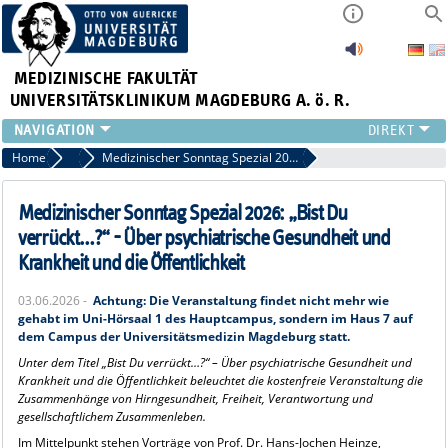
MEDIZINISCHE FAKULTÄT
UNIVERSITÄTSKLINIKUM MAGDEBURG A. ö. R.
INSTITUTE
Home
Pressemitteilungen
Medizinischer Sonntag Spezial 2026: „Bist Du verrückt…?“ - Über psychiatrische Gesundheit und Krankheit und die Öffentlichkeit
KLINIKEN
ZENTRALE EINRICHTUNGEN
Medizinischer Sonntag Spezial 2026: „Bist Du
FORSCHUNG
verrückt…?“ - Über psychiatrische Gesundheit und
PRESSE
Krankheit und die Öffentlichkeit
ÜBER UNS
03.06.2026 -
Achtung: Die Veranstaltung findet nicht mehr wie
INTERNATIONAL
gehabt im Uni-Hörsaal 1 des Hauptcampus, sondern im Haus 7 auf
INTRANET
dem Campus der Universitätsmedizin Magdeburg statt.
Unter dem Titel „Bist Du verrückt…?“ – Über psychiatrische Gesundheit und
Krankheit und die Öffentlichkeit beleuchtet die kostenfreie Veranstaltung die
Zusammenhänge von Hirngesundheit, Freiheit, Verantwortung und
gesellschaftlichem Zusammenleben.
Im Mittelpunkt stehen Vorträge von Prof. Dr. Hans-Jochen Heinze,