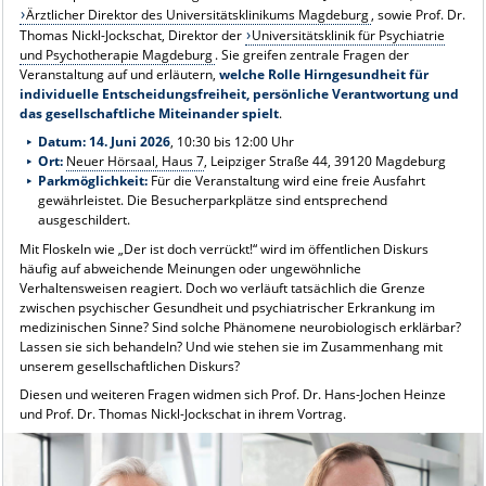
Ärztlicher Direktor des Universitätsklinikums Magdeburg
, sowie Prof. Dr.
Thomas Nickl-Jockschat, Direktor der
Universitätsklinik für Psychiatrie
und Psychotherapie Magdeburg
. Sie greifen zentrale Fragen der
Veranstaltung auf und erläutern,
welche Rolle Hirngesundheit für
individuelle Entscheidungsfreiheit, persönliche Verantwortung und
das gesellschaftliche Miteinander spielt
.
Datum:
14. Juni 2026
, 10:30 bis 12:00 Uhr
Ort:
Neuer Hörsaal, Haus 7
, Leipziger Straße 44, 39120 Magdeburg
Parkmöglichkeit:
Für die Veranstaltung wird eine freie Ausfahrt
gewährleistet. Die Besucherparkplätze sind entsprechend
ausgeschildert.
Mit Floskeln wie „Der ist doch verrückt!“ wird im öffentlichen Diskurs
häufig auf abweichende Meinungen oder ungewöhnliche
Verhaltensweisen reagiert. Doch wo verläuft tatsächlich die Grenze
zwischen psychischer Gesundheit und psychiatrischer Erkrankung im
medizinischen Sinne? Sind solche Phänomene neurobiologisch erklärbar?
Lassen sie sich behandeln? Und wie stehen sie im Zusammenhang mit
unserem gesellschaftlichen Diskurs?
Diesen und weiteren Fragen widmen sich Prof. Dr. Hans-Jochen Heinze
und Prof. Dr. Thomas Nickl-Jockschat in ihrem Vortrag.