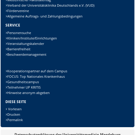
Verband der Universitätsklinika Deutschlands e.V. (VUD)
Fördervereine
Allgemeine Auftrags- und Zahlungsbedingungen
SERVICE
Personensuche
Kliniken/Institute/Einrichtungen
Veranstaltungskalender
Barrierefreiheit
Beschwerdemanagement
Kooperationspartner auf dem Campus
FOCUS: Top Nationales Krankenhaus
Gesundheitscampus
Teilnehmer UP KRITIS
Hinweise anonym abgeben
DIESE SEITE
Vorlesen
Drucken
Permalink
Datenschutzerklärung der Universitätsmedizin Magdeburg