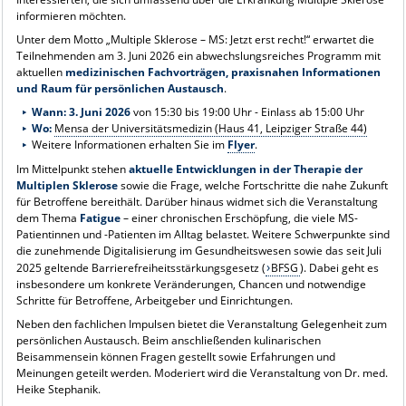
informieren möchten.
Unter dem Motto „Multiple Sklerose – MS: Jetzt erst recht!“ erwartet die
Teilnehmenden am 3. Juni 2026 ein abwechslungsreiches Programm mit
aktuellen
medizinischen Fachvorträgen, praxisnahen Informationen
und Raum für persönlichen Austausch
.
Wann: 3. Juni 2026
von 15:30 bis 19:00 Uhr - Einlass ab 15:00 Uhr
Wo:
Mensa der Universitätsmedizin (Haus 41, Leipziger Straße 44)
Weitere Informationen erhalten Sie im
Flyer
.
Im Mittelpunkt stehen
aktuelle Entwicklungen in der Therapie der
Multiplen Sklerose
sowie die Frage, welche Fortschritte die nahe Zukunft
für Betroffene bereithält. Darüber hinaus widmet sich die Veranstaltung
dem Thema
Fatigue
– einer chronischen Erschöpfung, die viele MS-
Patientinnen und -Patienten im Alltag belastet. Weitere Schwerpunkte sind
die zunehmende Digitalisierung im Gesundheitswesen sowie das seit Juli
2025 geltende Barrierefreiheitsstärkungsgesetz (
BFSG
). Dabei geht es
insbesondere um konkrete Veränderungen, Chancen und notwendige
Schritte für Betroffene, Arbeitgeber und Einrichtungen.
Neben den fachlichen Impulsen bietet die Veranstaltung Gelegenheit zum
persönlichen Austausch. Beim anschließenden kulinarischen
Beisammensein können Fragen gestellt sowie Erfahrungen und
Meinungen geteilt werden. Moderiert wird die Veranstaltung von Dr. med.
Heike Stephanik.