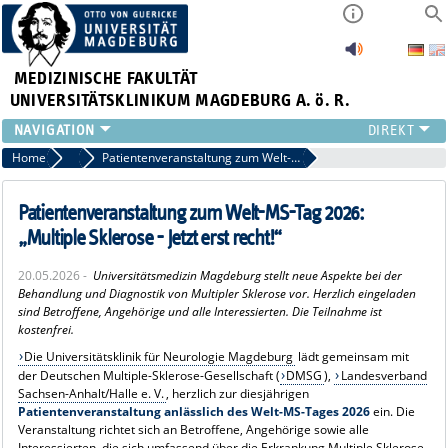
MEDIZINISCHE FAKULTÄT
UNIVERSITÄTSKLINIKUM MAGDEBURG A. ö. R.
INSTITUTE
Home
Pressemitteilungen
Patientenveranstaltung zum Welt-MS-Tag 2026: „Multiple Sklerose - Jetzt erst recht!“
KLINIKEN
ZENTRALE EINRICHTUNGEN
Patientenveranstaltung zum Welt-MS-Tag 2026:
FORSCHUNG
„Multiple Sklerose - Jetzt erst recht!“
PRESSE
20.05.2026 -
Universitätsmedizin Magdeburg stellt neue Aspekte bei der
ÜBER UNS
Behandlung und Diagnostik von Multipler Sklerose vor. Herzlich eingeladen
INTERNATIONAL
sind Betroffene, Angehörige und alle Interessierten. Die Teilnahme ist
kostenfrei.
INTRANET
Die Universitätsklinik für Neurologie Magdeburg
lädt gemeinsam mit
der Deutschen Multiple-Sklerose-Gesellschaft (
DMSG
),
Landesverband
Sachsen-Anhalt/Halle e. V.
, herzlich zur diesjährigen
Patientenveranstaltung anlässlich des Welt-MS-Tages 2026
ein. Die
Veranstaltung richtet sich an Betroffene, Angehörige sowie alle
Interessierten, die sich umfassend über die Erkrankung Multiple Sklerose