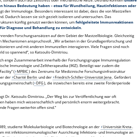
ne, sondern auch auf Zellstress oder mechanische Reize. Deshalb könnten
unsere
gien hinaus Bedeutung haben – etwa für Wundheilung, Hautinfektionen oder
sagt der Immunologe. Besonders interessant ist dabei, dass die von Mastzellen
ind. Dadurch lassen sie sich gezielt isolieren und untersuchen. Das
rukturen künftig genutzt werden können, um
fehlgeleitete Immunreaktionen
e für Diagnose und Behandlung zu entwickeln
.
ührenden Forschungsansätzen auf dem Gebiet der Mastzellbiologie. Gleichzeitig
en Mechanismen anspruchsvoll. „Wir arbeiten in der Grundlagenforschung und
tionieren und mit anderen Immunzellen interagieren. Viele Fragen sind noch
ld so spannend“, so Katsoulis-Dimitriou.
durch enge Zusammenarbeit innerhalb der Forschungsgruppe Immunregulation
nische Immunologie und Zelltherapeutika (IKIZ). Beteiligt war zudem die
cility“ (
MPBIC
) des Zentrums für Medizinische Forschungsinfrastruktur
ner der
Charité Berlin
und der
Friedrich-Schiller-Universität Jena
. Gefördert
hungsgemeinschaft (
DFG
), die inzwischen bereits eine zweite Förderperiode
gt Dr. Katsoulis-Dimitriou. „Der Weg bis zur Veröffentlichung war oft
en haben mich wissenschaftlich und persönlich enorm weitergebracht.
ende Fragen weiterhin offen sind.“
989, studierte Molekularbiologie und Biotechnologie an der
Universität Kreta
.
ium mit infektionsimmunologischer Ausrichtung Infektions- und Immunologie an