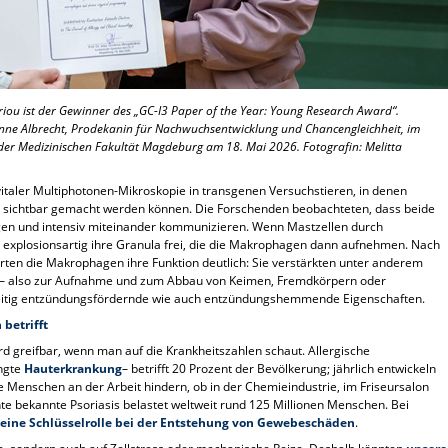
riou ist der Gewinner des „GC-I3 Paper of the Year: Young Research Award“.
Anne Albrecht, Prodekanin für Nachwuchsentwicklung und Chancengleichheit, im
er Medizinischen Fakultät Magdeburg am 18. Mai 2026. Fotografin: Melitta
vitaler Multiphotonen-Mikroskopie in transgenen Versuchstieren, in denen
 sichtbar gemacht werden können. Die Forschenden beobachteten, dass beide
egen und intensiv miteinander kommunizieren. Wenn Mastzellen durch
ie explosionsartig ihre Granula frei, die die Makrophagen dann aufnehmen. Nach
ten die Makrophagen ihre Funktion deutlich: Sie verstärkten unter anderem
e – also zur Aufnahme und zum Abbau von Keimen, Fremdkörpern oder
hzeitig entzündungsfördernde wie auch entzündungshemmende Eigenschaften.
 betrifft
rd greifbar, wenn man auf die Krankheitszahlen schaut. Allergische
ingte
Hauterkrankung
– betrifft 20 Prozent der Bevölkerung; jährlich entwickeln
e Menschen an der Arbeit hindern, ob in der Chemieindustrie, im Friseursalon
hte bekannte Psoriasis belastet weltweit rund 125 Millionen Menschen. Bei
ine Schlüsselrolle bei der Entstehung von Gewebeschäden
.