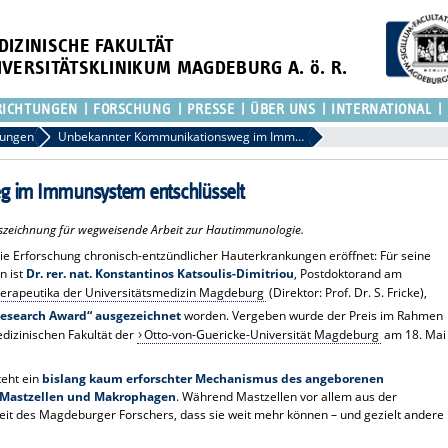
DIZINISCHE FAKULTÄT
IVERSITÄTSKLINIKUM MAGDEBURG A. ö. R.
RICHTUNGEN
FORSCHUNG
PRESSE
ÜBER UNS
INTERNATIONAL
lungen
Unbekannter Kommunikationsweg im Immunsystem entschlüsselt
 im Immunsystem entschlüsselt
szeichnung für wegweisende Arbeit zur Hautimmunologie.
die Erforschung chronisch-entzündlicher Hauterkrankungen eröffnet: Für seine
n ist
Dr. rer. nat. Konstantinos Katsoulis-Dimitriou
, Postdoktorand am
ltherapeutika der Universitätsmedizin Magdeburg
(Direktor: Prof. Dr. S. Fricke),
 Research Award“ ausgezeichnet
worden. Vergeben wurde der Preis im Rahmen
dizinischen Fakultät der
Otto-von-Guericke-Universität Magdeburg
am 18. Mai
teht ein
bislang kaum erforschter Mechanismus des angeborenen
 Mastzellen und Makrophagen
. Während Mastzellen vor allem aus der
rbeit des Magdeburger Forschers, dass sie weit mehr können – und gezielt andere