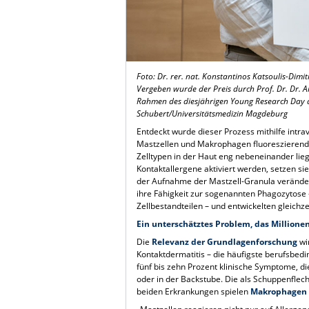
Foto: Dr. rer. nat.
Konstantinos Katsoulis-Dimit
Vergeben wurde der Preis durch Prof. Dr. Dr. 
Rahmen des diesjährigen Young Research Day d
Schubert/Universitätsmedizin Magdeburg
Entdeckt wurde dieser Prozess mithilfe intra
Mastzellen und Makrophagen fluoreszierend
Zelltypen in der Haut eng nebeneinander li
Kontaktallergene aktiviert werden, setzen s
der Aufnahme der Mastzell-Granula veränder
ihre Fähigkeit zur sogenannten Phagozytos
Zellbestandteilen – und entwickelten gleic
Ein unterschätztes Problem, das Millionen
Die
Relevanz der Grundlagenforschung
wi
Kontaktdermatitis – die häufigste berufsbed
fünf bis zehn Prozent klinische Symptome, di
oder in der Backstube. Die als Schuppenflec
beiden Erkrankungen spielen
Makrophagen e