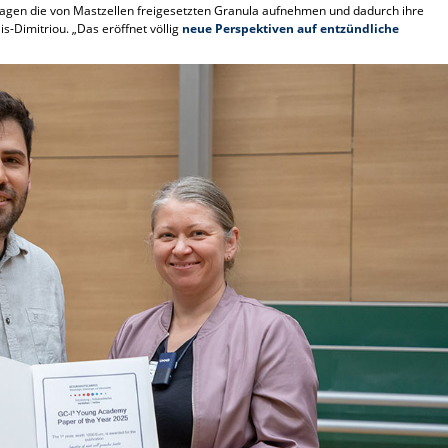
agen die von Mastzellen freigesetzten Granula aufnehmen und dadurch ihre
is-Dimitriou. „Das eröffnet völlig
neue Perspektiven auf entzündliche