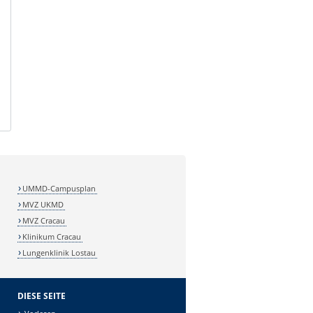
UMMD-Campusplan
MVZ UKMD
MVZ Cracau
Klinikum Cracau
Lungenklinik Lostau
DIESE SEITE