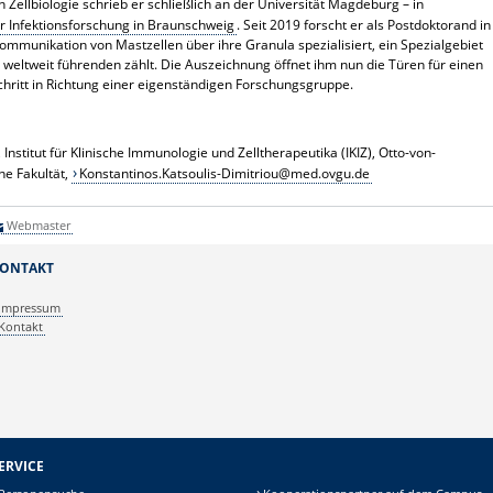
in Zellbiologie schrieb er schließlich an der Universität Magdeburg – in
r Infektionsforschung in Braunschweig
. Seit 2019 forscht er als Postdoktorand in
ommunikation von Mastzellen über ihre Granula spezialisiert, ein Spezialgebiet
weltweit führenden zählt. Die Auszeichnung öffnet ihm nun die Türen für einen
hritt in Richtung einer eigenständigen Forschungsgruppe.
, Institut für Klinische Immunologie und Zelltherapeutika (IKIZ), Otto-von-
he Fakultät,
Konstantinos.Katsoulis-Dimitriou@med.ovgu.de
Webmaster
ONTAKT
Impressum
Kontakt
ERVICE