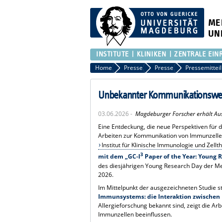
ME
UN
INSTITUTE
KLINIKEN
ZENTRALE EIN
Home
Presse
Presse
Pressemittei
Unbekannter Kommunikationsweg
03.06.2026 -
Magdeburger Forscher erhält Au
Eine Entdeckung, die neue Perspektiven für 
Arbeiten zur Kommunikation von Immunzelle
Institut für Klinische Immunologie und Zel
3
mit dem „GC-I
Paper of the Year: Young
des diesjährigen Young Research Day der Me
2026.
Im Mittelpunkt der ausgezeichneten Studie s
Immunsystems: die Interaktion zwischen
Allergieforschung bekannt sind, zeigt die A
Immunzellen beeinflussen.