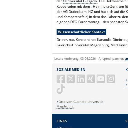
der
Universität Glasgow
. Die Doktorarbeit 
Kooperation mit dem
Helmholtz-Zentrum fü
der AG Dudeck am IKIZ und hat sich auf die K
und Kompetenzfeld, in dem das Labor zu den 
eigenen DFG-Förderantrag – den nächsten Sc
Wissenschaftlicher Kontakt
Dr. rer. nat. Konstantinos Katsoulis-Dimitriou
Guericke-Universität Magdeburg, Medizinisc
Letzte Änderung: 03.06.2026 - Ansprechpartner:
SOZIALE MEDIEN
K
Otto-von-Guericke-Universität
Magdeburg
LINKS
S