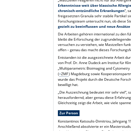
„Mastzellen reagieren nicht nur auf Allerge
Erkenntnisse weit über klassische Aller
chronisch-entzündliche Erkrankungen
“, 
freigesetzten Granula sehr stabile Partikel s
Forschungsteam untersucht nun, ob diese St
gezielt zu beeinflussen und neue Ansätz
Die Arbeiten gehören international zu den f
bleibt die Erforschung der zugrundeliegend
versuchen zu verstehen, wie Mastzellen funk
offen – genau das macht dieses Forschungsfe
Entstanden ist die ausgezeichnete Arbeit 
von Prof. Dr. Anne Dudeck am Institut für Kli
„Multiparametric Bioimaging and Cytometry Fa
(
ZMF
) Magdeburg sowie Kooperationspart
wurde das Projekt durch die Deutsche Forsc
bewilligt hat.
„Die Auszeichnung bedeutet mir sehr viel“, sa
herausfordernd, aber genau diese Erfahrung
Gleichzeitig zeigt die Arbeit, wie viele spann
Zur Person
Konstantinos Katsoulis-Dimitriou, Jahrgang 1
Anschließend absolvierte er ein Masterstud