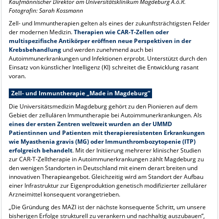
Kaufmännischer Direktor am Universitätsklinikum Magdeburg A.ö.R.
Fotografin: Sarah Kossmann
Zell- und Immuntherapien gelten als eines der zukunftsträchtigsten Felder
der modernen Medizin.
Therapien wie CAR-T-Zellen oder
multispezifische Antikörper eröffnen neue Perspektiven in der
Krebsbehandlung
und werden zunehmend auch bei
Autoimmunerkrankungen und Infektionen erprobt. Unterstützt durch den
Einsatz von künstlicher Intelligenz (KI) schreitet die Entwicklung rasant
voran.
Zell- und Immuntherapie „Made in Magdeburg“
Die Universitätsmedizin Magdeburg gehört zu den Pionieren auf dem
Gebiet der zellulären Immuntherapie bei Autoimmunerkrankungen. Als
eines der ersten Zentren weltweit wurden an der UMMD
Patientinnen und Patienten mit therapieresistenten Erkrankungen
wie Myasthenia gravis (MG) oder Immunthrombozytopenie (ITP)
erfolgreich behandelt
. Mit der Initiierung mehrerer klinischer Studien
zur CAR-T-Zelltherapie in Autoimmunerkrankungen zählt Magdeburg zu
den wenigen Standorten in Deutschland mit einem derart breiten und
innovativen Therapieangebot. Gleichzeitig wird am Standort der Aufbau
einer Infrastruktur zur Eigenproduktion genetisch modifizierter zellulärer
Arzneimittel konsequent vorangetrieben.
„Die Gründung des
MAZI
ist der nächste konsequente Schritt, um unsere
bisherigen Erfolge strukturell zu verankern und nachhaltig auszubauen“,