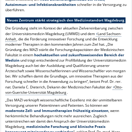
Autoimmun- und Infektionskrankheiten
schneller in die Versorgung zu
überführen.
Neues Zentrum stärkt strategisch den Medizinstandort Magdeburg
Die Gründung steht im Kontext der aktuellen Zielvereinbarung zwischen
der Universitätsmedizin Magdeburg (UMMD) und dem
Land Sachsen-
Anhalt
, die die Förderung innovativer Forschung und die Entwicklung
moderner Therapien in den kommenden Jahren zum Ziel hat. „Die
Gründung des
MAZI
stärkt die Forschungskapazitäten der Medizinischen
Fakultät in einem
hochaktuellen und zukunftsweisenden Bereich der
Medizin
und trägt entscheidend zur Profilbildung der Universitätsmedizin
Magdeburg auch bei der Ausbildung und Qualifizierung unserer
Ärzteschaft sowie Wissenschaftlerinnen und Wissenschaftler von morgen
bei. Wir schaffen damit die Grundlage, um innovative Therapien aus der
Forschung schneller in die Anwendung zu bringen“, betont Prof. Dr. rer.
nat. Daniela C. Dieterich, Dekanin der Medizinischen Fakultät der
Otto-
von-Guericke-Universität Magdeburg
.
„Das
MAZI
verknüpft wissenschaftliche Exzellenz mit der unmittelbaren
Versorgung unserer Patientinnen und Patienten. So können wir
modernste Zell- und Immuntherapien frühzeitig einsetzen
, wenn
herkömmliche Behandlungen nicht mehr ausreichen. Zugleich
unterstreichen wir damit den Anspruch der Universitätsmedizin
Magdeburg,
medizinische Forschung und klinische Praxis
konsequent miteinander zu verbinden
“, erklärt Prof. Dr. med. Hans-