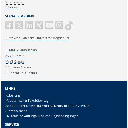
Impressum
Kontakt
SOZIALE MEDIEN
Otto-von-Guericke-Universität Magdeburg
UMMD-Campusplan
MVZ UKMD
MVZ Cracau
Klinikum Cracau
Lungenklinik Lostau
LINKS
Über uns
Medizinischer Fakultätentag
Verband der Universitätsklinika Deutschlands e.V. (VUD)
Fördervereine
Allgemeine Auftrags- und Zahlungsbedingungen
SERVICE