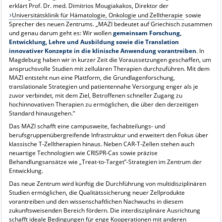
erklärt Prof. Dr. med. Dimitrios Mougiakakos, Direktor der
Universitätsklinik für Hämatologie, Onkologie und Zelltherapie
sowie
Sprecher des neuen Zentrums. „
MAZI
bedeutet auf Griechisch zusammen
und genau darum geht es: Wir wollen
gemeinsam Forschung,
Entwicklung, Lehre und Ausbildung sowie die Translation
innovativer Konzepte in die klinische Anwendung vorantreiben
. In
Magdeburg haben wir in kurzer Zeit die Voraussetzungen geschaffen, um
anspruchsvolle Studien mit zellulären Therapien durchzuführen. Mit dem
MAZI
entsteht nun eine Plattform, die Grundlagenforschung,
translationale Strategien und patientennahe Versorgung enger als je
zuvor verbindet, mit dem Ziel, Betroffenen schneller Zugang zu
hochinnovativen Therapien zu ermöglichen, die über den derzeitigen
Standard hinausgehen.“
Das
MAZI
schafft eine campusweite, fachabteilungs- und
berufsgruppenübergreifende Infrastruktur und erweitert den Fokus über
klassische T-Zelltherapien hinaus. Neben CAR-T-Zellen stehen auch
neuartige Technologien wie CRISPR-Cas sowie präzise
Behandlungsansätze wie „Treat-to-Target”-Strategien im Zentrum der
Entwicklung.
Das neue Zentrum wird künftig die Durchführung von multidisziplinären
Studien ermöglichen, die Qualitätssicherung neuer Zellprodukte
vorantreiben und den wissenschaftlichen Nachwuchs in diesem
zukunftsweisenden Bereich fördern. Die interdisziplinäre Ausrichtung
schafft ideale Bedingungen für enge Kooperationen mit anderen