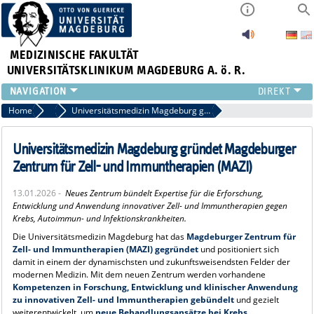
MEDIZINISCHE FAKULTÄT
UNIVERSITÄTSKLINIKUM MAGDEBURG A. ö. R.
INSTITUTE
Home
Pressemitteilungen
Universitätsmedizin Magdeburg gründet Magdeburger Zentrum für Zell- und Immuntherapien (
KLINIKEN
ZENTRALE EINRICHTUNGEN
Universitätsmedizin Magdeburg gründet Magdeburger
FORSCHUNG
Zentrum für Zell- und Immuntherapien (
MAZI
)
PRESSE
13.01.2026 -
Neues Zentrum bündelt Expertise für die Erforschung,
ÜBER UNS
Entwicklung und Anwendung innovativer Zell- und Immuntherapien gegen
INTERNATIONAL
Krebs, Autoimmun- und Infektionskrankheiten.
INTRANET
Die Universitätsmedizin Magdeburg hat das
Magdeburger Zentrum für
Zell- und Immuntherapien (
MAZI
) gegründet
und positioniert sich
damit in einem der dynamischsten und zukunftsweisendsten Felder der
modernen Medizin. Mit dem neuen Zentrum werden vorhandene
Kompetenzen in Forschung, Entwicklung und klinischer Anwendung
zu innovativen Zell- und Immuntherapien gebündelt
und gezielt
weiterentwickelt, um
neue Behandlungsansätze bei Krebs,