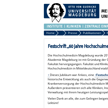
ME
UN
INSTITUTE
KLINIKEN
ZENTRALE EIN
Home
Presse
Presse
Publikationen
Festschrift „60 Jahre Hochschul
Die Hochschulmedizin Magdeburg wurde 2014
Akademie Magdeburg ist mit Gründung der O
Fakultät hervorgegangen. Fakultät und Klini
Hochschulmedizin in Mitteldeutschland etabli
Dieses Jubiläum war Anlass, eine
Festschr
historische Entwicklung als auch die Gegenw
Krankenversorgung der Hochschulmedizin Ma
Außerdem präsentieren sich alle Kliniken, Ins
Verwaltung mit ihrem heutigen Leistungsspe
Vielen Dank an alle, die zum Gelingen beig
Lektüre!