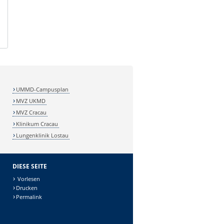
UMMD-Campusplan
MVZ UKMD
MVZ Cracau
Klinikum Cracau
Lungenklinik Lostau
DIESE SEITE
Vorlesen
Drucken
Permalink