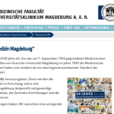
DIZINISCHE FAKULTÄT
IVERSITÄTSKLINIKUM MAGDEBURG A. ö. R.
RICHTUNGEN
FORSCHUNG
PRESSE
ÜBER UNS
INTERNATIONAL
60 Jahre Hochschulmedizin Magdeburg
Festschrift
medizin Magdeburg“
 60 Jahre alt: Aus der am 7. September 1954 gegründeten Medizinischen
tto-von-Guericke-Universität Magdeburg im Jahre 1993 die Medizinische
kum haben sich seitdem als ein überregional anerkannter Standort der
ert.
ift
herauszugeben. Darin werden die
art in Forschung, Lehre und
gdeburg dargestellt und gewürdigt.
titute, die Zentralen Einrichtungen und die
ktrum.
etragen haben. Wir wünschen eine anregende