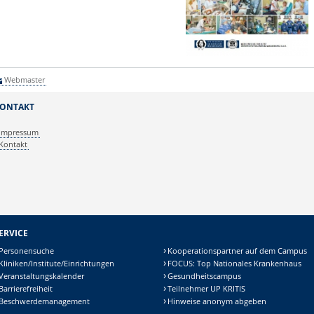
Webmaster
ONTAKT
Impressum
Kontakt
ERVICE
Personensuche
Kooperationspartner auf dem Campus
Kliniken/Institute/Einrichtungen
FOCUS: Top Nationales Krankenhaus
Veranstaltungskalender
Gesundheitscampus
Barrierefreiheit
Teilnehmer UP KRITIS
Beschwerdemanagement
Hinweise anonym abgeben