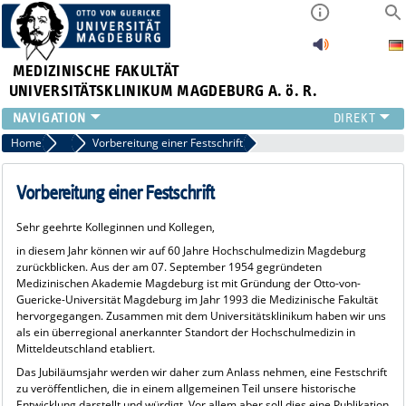
MEDIZINISCHE FAKULTÄT
UNIVERSITÄTSKLINIKUM MAGDEBURG A. ö. R.
INSTITUTE
Home
60 Jahre Hochschulmedizin Magdeburg
Vorbereitung einer Festschrift
KLINIKEN
ZENTRALE EINRICHTUNGEN
Vorbereitung einer Festschrift
FORSCHUNG
Sehr geehrte Kolleginnen und Kollegen,
PRESSE
in diesem Jahr können wir auf 60 Jahre Hochschulmedizin Magdeburg
ÜBER UNS
zurückblicken. Aus der am 07. September 1954 gegründeten
INTERNATIONAL
Medizinischen Akademie Magdeburg ist mit Gründung der Otto-von-
Guericke-Universität Magdeburg im Jahr 1993 die Medizinische Fakultät
INTRANET
hervorgegangen. Zusammen mit dem Universitätsklinikum haben wir uns
als ein überregional anerkannter Standort der Hochschulmedizin in
Mitteldeutschland etabliert.
Das Jubiläumsjahr werden wir daher zum Anlass nehmen, eine Festschrift
zu veröffentlichen, die in einem allgemeinen Teil unsere historische
Entwicklung darstellt und würdigt. Vor allem aber soll dies eine Publikation