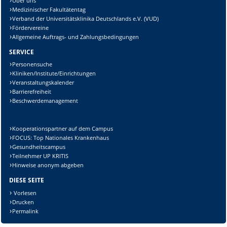
Über uns
Medizinischer Fakultätentag
Verband der Universitätsklinika Deutschlands e.V. (VUD)
Fördervereine
Allgemeine Auftrags- und Zahlungsbedingungen
SERVICE
Personensuche
Kliniken/Institute/Einrichtungen
Veranstaltungskalender
Barrierefreiheit
Beschwerdemanagement
Kooperationspartner auf dem Campus
FOCUS: Top Nationales Krankenhaus
Gesundheitscampus
Teilnehmer UP KRITIS
Hinweise anonym abgeben
DIESE SEITE
Vorlesen
Drucken
Permalink