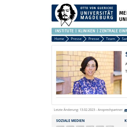
ME
UN
INSTITUTE
KLINIKEN
ZENTRALE EIN
Home
Presse
Presse
Team
Sa
A
T
Letzte Änderung: 13.02.2023 - Ansprechpartner:
SOZIALE MEDIEN
K