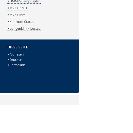
UMMD-Campusplan
MVZ UKMD
MVZ Cracau
Klinikum Cracau
Lungenklinik Lostau
DIESE SEITE
Vorlesen
Drucken
Permalink