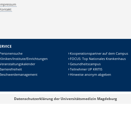
Impressum
Kontakt
ERVICE
Personensuche
Kooperationspartner auf dem Campus
Kliniken/Institute/Einrichtungen
FOCUS: Top Nationales Krankenhaus
Veranstaltungskalender
Gesundheitscampus
Barrierefreiheit
Teilnehmer UP KRITIS
Beschwerdemanagement
Hinweise anonym abgeben
Datenschutzerklärung der Universitätsmedizin Magdeburg