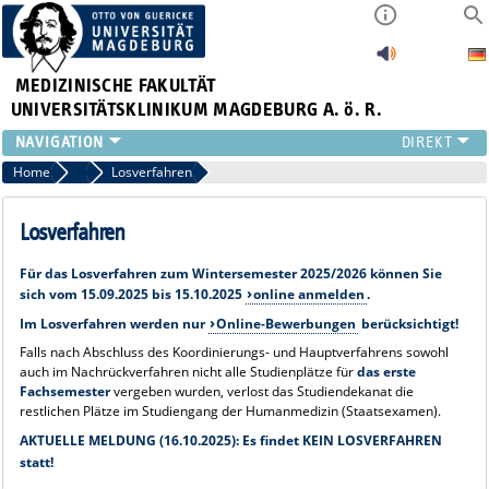
MEDIZINISCHE FAKULTÄT
UNIVERSITÄTSKLINIKUM MAGDEBURG A. ö. R.
INSTITUTE
Home
FAQ Bewerbungs- & Zulassungsverfahren 2027/28
Losverfahren
KLINIKEN
ZENTRALE EINRICHTUNGEN
Losverfahren
FORSCHUNG
Für das
Losverfahren
zum
Wintersemester 2025/2026
können Sie
PRESSE
sich vom
15.09.2025 bis 15.10.2025
online anmelden
.
ÜBER UNS
Im Losverfahren werden nur
Online-Bewerbungen
berücksichtigt!
INTERNATIONAL
Falls nach Abschluss des Koordinierungs- und Hauptverfahrens sowohl
INTRANET
auch im Nachrückverfahren nicht alle Studienplätze für
das erste
Fachsemester
vergeben wurden, verlost das Studiendekanat die
restlichen Plätze im Studiengang der Humanmedizin (Staatsexamen).
AKTUELLE MELDUNG (16.10.2025): Es findet KEIN LOSVERFAHREN
statt!