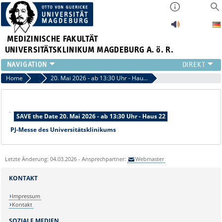
MEDIZINISCHE FAKULTÄT
UNIVERSITÄTSKLINIKUM MAGDEBURG A. ö. R.
INSTITUTE
Home
Aktuelles
20. Mai 2026 - ab 13:30 Uhr - Haus 22: PJ-Messe des Universitätsklinikums Magdeburg
KLINIKEN
ZENTRALE EINRICHTUNGEN
-
FORSCHUNG
SAVE the Date 20. Mai 2026 - ab 13:30 Uhr - Haus 22
PRESSE
PJ-Messe des Universitätsklinikums
ÜBER UNS
INTERNATIONAL
Letzte Änderung: 04.03.2026 - Ansprechpartner:
Webmaster
INTRANET
KONTAKT
Impressum
Kontakt
SOZIALE MEDIEN