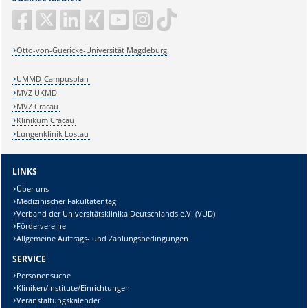
Otto-von-Guericke-Universität Magdeburg
UMMD-Campusplan
MVZ UKMD
MVZ Cracau
Klinikum Cracau
Lungenklinik Lostau
LINKS
Über uns
Medizinischer Fakultätentag
Verband der Universitätsklinika Deutschlands e.V. (VUD)
Fördervereine
Allgemeine Auftrags- und Zahlungsbedingungen
SERVICE
Personensuche
Kliniken/Institute/Einrichtungen
Veranstaltungskalender