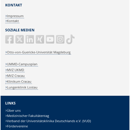
KONTAKT
Impressum
Kontakt
SOZIALE MEDIEN
Otto-von-Guericke-Universität Magdeburg
UMMD-Campusplan
MVZ UKMD
MVZ Cracau
Klinikum Cracau
Lungenklinik Lostau
LINKS
Über uns
Medizinischer Fakultätentag
Verband der Universitätsklinika Deutschlands e.V. (VUD)
Fördervereine