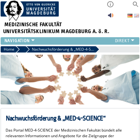
MEDIZINISCHE FAKULTÄT
UNIVERSITÄTSKLINIKUM MAGDEBURG A. ö. R.
INSTITUTE
Home
Referat für Gleichstellung, Diversität und Nachwuchsentwicklung
Nachwuchsförderung & „MED-4-SCIENCE“
KLINIKEN
ZENTRALE EINRICHTUNGEN
FORSCHUNG
PRESSE
ÜBER UNS
INTERNATIONAL
INTRANET
Nachwuchsförderung & „MED-4-SCIENCE“
Das Portal MED-4-SCIENCE der Medizinischen Fakultät bündelt alle
relevanten Informationen und Angebote für die Zielgruppe der