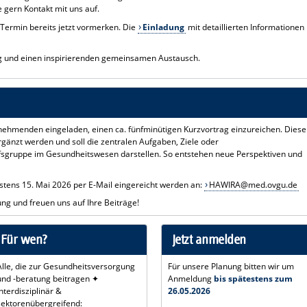
gern Kontakt mit uns auf.
 Termin bereits jetzt vormerken. Die
Einladung
mit detaillierten Informationen
gung und einen inspirierenden gemeinsamen Austausch.
lnehmenden eingeladen, einen ca. fünfminütigen Kurzvortrag einzureichen. Diese
rgänzt werden und soll die zentralen Aufgaben, Ziele oder
fsgruppe im Gesundheitswesen darstellen. So entstehen neue Perspektiven und
stens 15. Mai 2026 per E-Mail eingereicht werden an:
HAWIRA@med.ovgu.de
ung und freuen uns auf Ihre Beiträge!
Für wen?
Jetzt anmelden
Alle, die zur Gesundheitsversorgung
Für unsere Planung bitten wir um
und -beratung beitragen ✦
Anmeldung
bis spätestens zum
interdisziplinär &
26.05.2026
sektorenübergreifend: