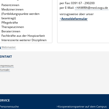
per Fax: 0391 67 - 290200
Patient:innen
per E-Mail:
HAWIRA@med.ovgu.de
Mediziner:innen
(Fortbildungspunkte werden
vorzugsweise über unser
beantragt)
Anmeldeformular
Pflegekräfte
Therapeut:innen
Berater:innen
Fachkräfte aus der Hospizarbeit
Interessierte weiterer Disziplinen
Webmaster
ONTAKT
Impressum
Kontakt
ERVICE
Personensuche
Kooperationspartner auf dem Campus