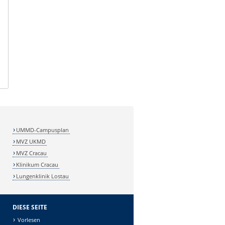
UMMD-Campusplan
MVZ UKMD
MVZ Cracau
Klinikum Cracau
Lungenklinik Lostau
DIESE SEITE
Vorlesen