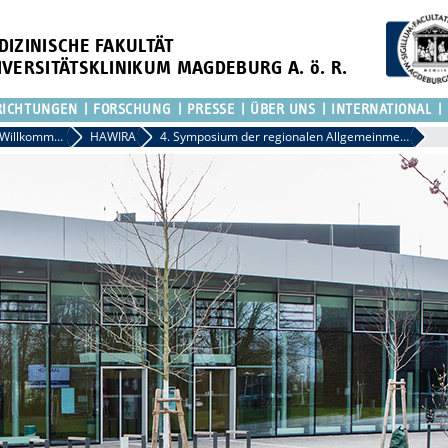
DIZINISCHE FAKULTÄT
IVERSITÄTSKLINIKUM MAGDEBURG A. ö. R.
RICHTUNGEN
FORSCHUNG
PRESSE
ÜBER UNS
INTERNATIONAL
Dekanat: Willkommen an der Medizinischen Fakultät Magdeburg
HAWIRA
4. Symposium der regionalen Allgemeinmedizin