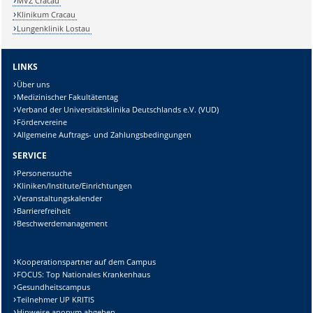
MVZ Cracau
Klinikum Cracau
Lungenklinik Lostau
LINKS
Über uns
Medizinischer Fakultätentag
Verband der Universitätsklinika Deutschlands e.V. (VUD)
Fördervereine
Allgemeine Auftrags- und Zahlungsbedingungen
SERVICE
Personensuche
Kliniken/Institute/Einrichtungen
Veranstaltungskalender
Barrierefreiheit
Beschwerdemanagement
Kooperationspartner auf dem Campus
FOCUS: Top Nationales Krankenhaus
Gesundheitscampus
Teilnehmer UP KRITIS
Hinweise anonym abgeben