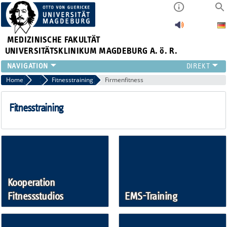
MEDIZINISCHE FAKULTÄT
UNIVERSITÄTSKLINIKUM MAGDEBURG A. ö. R.
INSTITUTE
Home
Betriebliches Gesundheitsmanagement (BGM)
Fitnesstraining
Firmenfitness
KLINIKEN
ZENTRALE EINRICHTUNGEN
Fitnesstraining
FORSCHUNG
PRESSE
ÜBER UNS
INTERNATIONAL
INTRANET
Kooperation
Fitnessstudios
EMS-Training