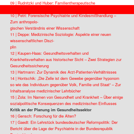
09 | Rudnitzki und Huber: Familientherapeutische
Proudly powered by WordPress
Rehabilitationspraxis
10 | Petri: Forensische Psychiatrie und Kindesmißhandlung –
Zum anthropolo-
gischen Verständnis einer Wissenschaft
11 | Deppe: Medizinische Soziologie: Aspekte einer neuen
wissenschaftlichen Diszi-
plin
12 | Kaupen-Haas: Gesundheitsverhalten und
Krankheitsverhalten aus historischer Sicht – Zwei Strategien zur
Gesundheitssicherung
13 | Hartmann: Zur Dynamik des Arzt-Patienten-Verhältnisses
14 | Hontschik: „Die Zelle ist dem Gewebe gegenüber hyponom
so wie das Individuum gegenüber Volk, Familie und Staat“ – Zur
Inhaltsanalyse medizinischer Lehrbücher
15 | Zola: Im Namen von Gesundheit und Krankheit – Über einige
sozialpolitische Konsequenzen des medizinischen Einflusses
Kritik an der Planung im Gesundheitssektor
16 | Gensch: Forschung für die Alten?
17 | Gaedt: Ein Lehrstück bundesdeutscher Reformpolitik: Der
Bericht über die Lage der Psychiatrie in der Bundesrepublik