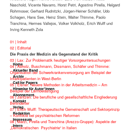
Naschold, Vicente Navarro, Horst Petri, Agostino Pirella, Helgard
Rohrmoser, Gerhard Rudnitzki, Jürgen-Heiner Schäfer, Udo
Schagen, Hans See, Heinz Stein, Walter Thimme, Paolo
Tranchina, Hermes Vallejos, Volker Volkholz, Erich Wulff und
Irving Kenneth Zola
01 | Inhalt
02 | Editorial
Die Praxis der Medizin als Gegenstand der Kritik
03 | Lax: Zur Problematik heutiger Vorsorgeuntersuchungen
Home
04 | Abholz, Buschmann, Dissmann, Schäfer und Thimme:
Aktueller Band
Organisation der Schwerkrankenversorgung am Beispiel der
Archiv
Infarktpatienten in West-Berlin
Call for Papers
05 | Elsner: Neuere Methoden in der Arbeitsmedizin – Am
Hinweise für Autor*innen
Beispiel der Lärmbelästigung
Abonnement
06 | Jantzen: Die berufliche und gesellschaftliche Eingliederung
Kontakt
Behinderter
Verlag
07 | Erich Wulff: Therapeutische Gemeinschaft und Sektorprinzip
Redaktion
– Konflikte bei psychiatrischen Reformen
Impressum
08 | Marzi, Pirella und Tranchina (Arezzo-Gruppe): Aspekte der
Intern
„Demokratischen Psychiatrie“ in Italien