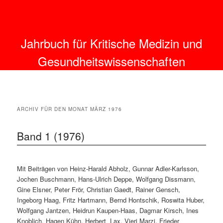
Jahrbuch für Kritische Medizin und
Gesundheitswissenschaften
ARCHIV FÜR DEN MONAT
MÄRZ 1976
Band 1 (1976)
Mit Beiträgen von Heinz-Harald Abholz, Gunnar Adler-Karlsson,
Jochen Buschmann, Hans-Ulrich Deppe, Wolfgang Dissmann,
Gine Elsner, Peter Frör, Christian Gaedt, Rainer Gensch,
Ingeborg Haag, Fritz Hartmann, Bernd Hontschik, Roswita Huber,
Wolfgang Jantzen, Heidrun Kaupen-Haas, Dagmar Kirsch, Ines
Knoblich, Hagen Kühn, Herbert Lax, Vieri Marzi, Frieder