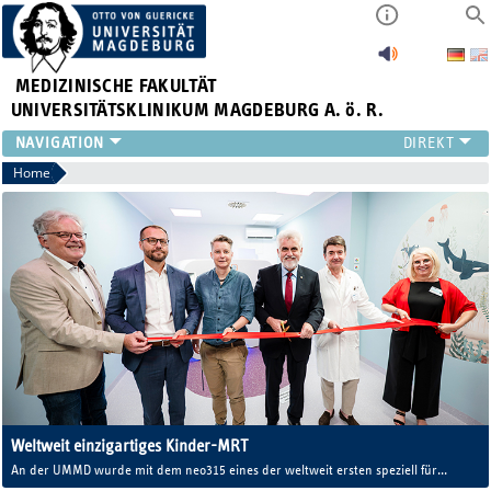
MEDIZINISCHE FAKULTÄT
UNIVERSITÄTSKLINIKUM MAGDEBURG A. ö. R.
INSTITUTE
Home
KLINIKEN
ZENTRALE EINRICHTUNGEN
FORSCHUNG
PRESSE
ÜBER UNS
INTERNATIONAL
INTRANET
Weltweit einzigartiges Kinder-MRT
An der UMMD wurde mit dem neo315 eines der weltweit ersten speziell für
Neugeborene und Kleinkinder entwickelten MRT-Systeme eingeweiht, das eine