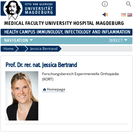
MEDICAL FACULTY
UNIVERSITY HOSPITAL MAGDEBURG
HEALTH CAMPUS IMMUNOLOGY, INFECTIOLOGY AND INFLAMMATION
CURRENT EVENTS
Home
Members
Jessica Bertrand
PAPER OF THE YEAR
ABOUT US
Prof. Dr. rer. nat. Jessica Bertrand
MEMBERS
Forschungsbereich Experimentelle Orthopädie
LINKS
(KORT)
CONTACT US
Homepage
NEWS