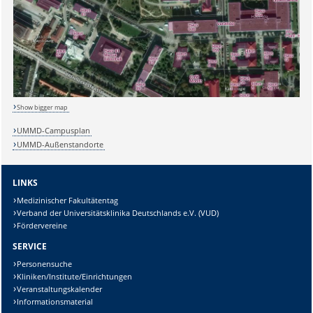
Sicherheitsabfrage:
Lösung:
Show bigger map
UMMD-Campusplan
UMMD-Außenstandorte
LINKS
Medizinischer Fakultätentag
Verband der Universitätsklinika Deutschlands e.V. (VUD)
Fördervereine
SERVICE
Personensuche
Kliniken/Institute/Einrichtungen
Veranstaltungskalender
Informationsmaterial