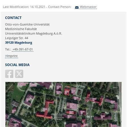
Last Modification: 14.10.2021 - Contact Person:
Webmaster
Sie können eine Nachricht versenden an:
Webmaster
CONTACT
Ihre E-Mailadresse:
Otto-von-Guericke-Universität
Medizinische Fakultät
Universitätsklinikum Magdeburg A.ö.R.
Ihr Anliegen:
Leipziger Str. 44
39120 Magdeburg
Tel.:
+49-391-67-01
Imprint
SOCIAL MEDIA