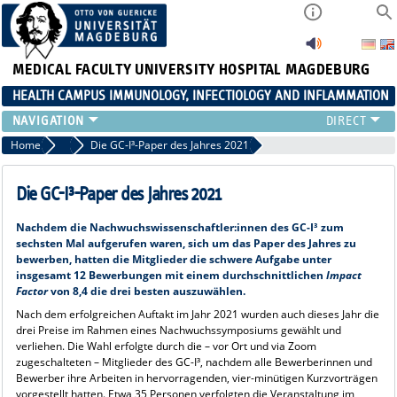
MEDICAL FACULTY
UNIVERSITY HOSPITAL MAGDEBURG
HEALTH CAMPUS IMMUNOLOGY, INFECTIOLOGY AND INFLAMMATION
CURRENT EVENTS
Home
Paper of the year
Die GC-I³-Paper des Jahres 2021
PAPER OF THE YEAR
ABOUT US
Die GC-I³-Paper des Jahres 2021
MEMBERS
Nachdem die Nachwuchswissenschaftler:innen des GC-I³ zum
LINKS
sechsten Mal aufgerufen waren, sich um das Paper des Jahres zu
CONTACT US
bewerben, hatten die Mitglieder die schwere Aufgabe unter
insgesamt 12 Bewerbungen mit einem durchschnittlichen
Impact
NEWS
Factor
von 8,4 die drei besten auszuwählen.
Nach dem erfolgreichen Auftakt im Jahr 2021 wurden auch dieses Jahr die
drei Preise im Rahmen eines Nachwuchssymposiums gewählt und
verliehen. Die Wahl erfolgte durch die – vor Ort und via Zoom
zugeschalteten – Mitglieder des GC-I³, nachdem alle Bewerberinnen und
Bewerber ihre Arbeiten in hervorragenden, vier-minütigen Kurzvorträgen
vorgestellt hatten. Etwa 35 Personen verfolgten die Veranstaltung im