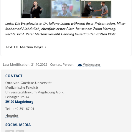
Links: Die Erstplatzierte, Dr. Juliane Lokau während Ihrer Präsentation. Mitte:
Mohamad Alabdullah, ebenfalls erster Platz, bei seinem Zoom-Vorträg.
Rechts: Prof. Peter Mertens verleiht Henning Düsedau den dritten Platz.
Text: Dr. Martina Beyrau
Last Modification: 21.10.2022 - Contact Person:
Webmaster
Sie können eine Nachricht versenden an:
Webmaster
CONTACT
Ihre E-Mailadresse:
Otto-von-Guericke-Universität
Medizinische Fakultät
Universitätsklinikum Magdeburg A.ö.R.
Ihr Anliegen:
Leipziger Str. 44
39120 Magdeburg
Tel.:
+49-391-67-01
Imprint
SOCIAL MEDIA