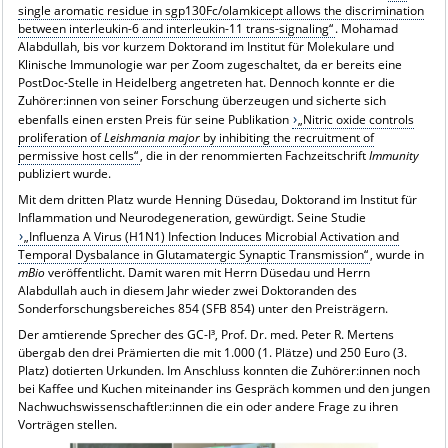
single aromatic residue in sgp130Fc/olamkicept allows the discrimination
between interleukin-6 and interleukin-11 trans-signaling“
. Mohamad
Alabdullah, bis vor kurzem Doktorand im Institut für Molekulare und
Klinische Immunologie war per Zoom zugeschaltet, da er bereits eine
PostDoc-Stelle in Heidelberg angetreten hat. Dennoch konnte er die
Zuhörer:innen von seiner Forschung überzeugen und sicherte sich
ebenfalls einen ersten Preis für seine Publikation
„Nitric oxide controls
proliferation of
Leishmania major
by inhibiting the recruitment of
permissive host cells“
, die in der renommierten Fachzeitschrift
Immunity
publiziert wurde.
Mit dem dritten Platz wurde Henning Düsedau, Doktorand im Institut für
Inflammation und Neurodegeneration, gewürdigt. Seine Studie
„Influenza A Virus (H1N1) Infection Induces Microbial Activation and
Temporal Dysbalance in Glutamatergic Synaptic Transmission“
, wurde in
mBio
veröffentlicht. Damit waren mit Herrn Düsedau und Herrn
Alabdullah auch in diesem Jahr wieder zwei Doktoranden des
Sonderforschungsbereiches 854 (SFB 854) unter den Preisträgern.
Der amtierende Sprecher des GC-I³, Prof. Dr. med. Peter R. Mertens
übergab den drei Prämierten die mit 1.000 (1. Plätze) und 250 Euro (3.
Platz) dotierten Urkunden. Im Anschluss konnten die Zuhörer:innen noch
bei Kaffee und Kuchen miteinander ins Gespräch kommen und den jungen
Nachwuchswissenschaftler:innen die ein oder andere Frage zu ihren
Vorträgen stellen.