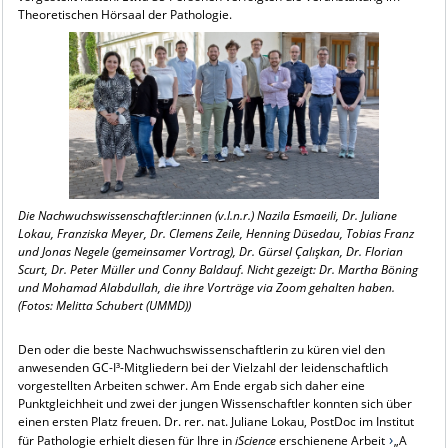
Theoretischen Hörsaal der Pathologie.
Die Nachwuchswissenschaftler:innen (v.l.n.r.) Nazila Esmaeili, Dr. Juliane
Lokau, Franziska Meyer, Dr. Clemens Zeile, Henning Düsedau, Tobias Franz
und Jonas Negele (gemeinsamer Vortrag), Dr. Gürsel Çalışkan, Dr. Florian
Scurt, Dr. Peter Müller und Conny Baldauf. Nicht gezeigt: Dr. Martha Böning
und Mohamad Alabdullah, die ihre Vorträge via Zoom gehalten haben.
(Fotos: Melitta Schubert (UMMD))
Den oder die beste Nachwuchswissenschaftlerin zu küren viel den
anwesenden GC-I³-Mitgliedern bei der Vielzahl der leidenschaftlich
vorgestellten Arbeiten schwer. Am Ende ergab sich daher eine
Punktgleichheit und zwei der jungen Wissenschaftler konnten sich über
einen ersten Platz freuen. Dr. rer. nat. Juliane Lokau, PostDoc im Institut
für Pathologie erhielt diesen für Ihre in
iScience
erschienene Arbeit
„A