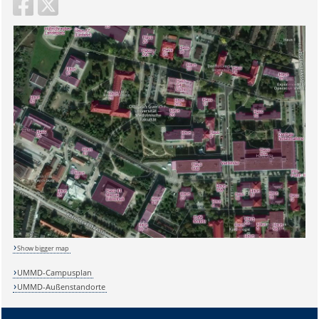
Show bigger map
UMMD-Campusplan
UMMD-Außenstandorte
Sicherheitsabfrage: