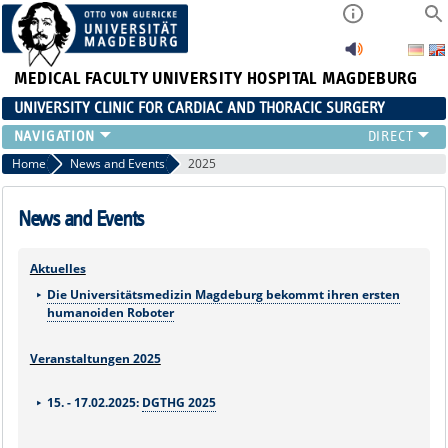
MEDICAL FACULTY
UNIVERSITY HOSPITAL MAGDEBURG
UNIVERSITY CLINIC FOR CARDIAC AND THORACIC SURGERY
EMERGENCY TELEPHONE NUMBER & PATIENT INFORMATION
Home
News and Events
2025
NEWS AND EVENTS
OUTPATIENT AND SURGERY APPOINTMENTS / PATIENT REPORT
News and Events
RESULTS
CARDIAC SURGERY
Aktuelles
THORACIC SURGERY
Die Universitätsmedizin Magdeburg bekommt ihren ersten
humanoiden Roboter
Veranstaltungen 2025
15. - 17.02.2025:
DGTHG 2025