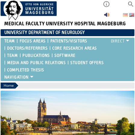
MEDICAL FACULTY
UNIVERSITY HOSPITAL MAGDEBURG
UNIVERSITY DEPARTMENT OF NEUROLOGY
TEAM
FOCUS AREAS
PATIENTS/VISITORS
DOCTORS/REFERRERS
CORE RESEARCH AREAS
TEAM
PUBLICATIONS
SOFTWARE
MEDIA AND PUBLIC RELATIONS
STUDENT OFFERS
COMPLETED THESIS
Home