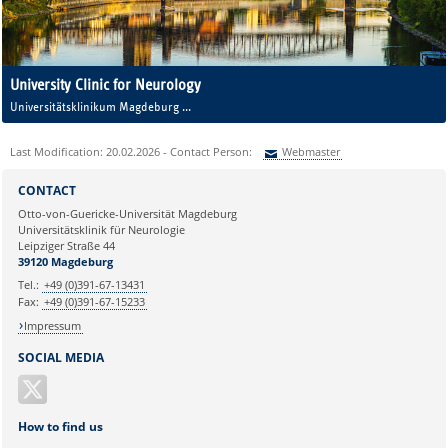
University Clinic for Neurology
Universitätsklinikum Magdeburg
A. ö. R.
House 60 a / House 60 b
Last Modification: 20.02.2026 - Contact Person:
Webmaster
Leipziger Str. 44, 39120 Magdeburg
Sie können eine Nachricht versenden an:
Webmaster
CONTACT
Ihre E-Mailadresse:
Otto-von-Guericke-Universität Magdeburg
Universitätsklinik für Neurologie
Leipziger Straße 44
Ihr Anliegen:
39120 Magdeburg
Tel.:
+49 (0)391-67-13431
Fax:
+49 (0)391-67-15233
Impressum
SOCIAL MEDIA
How to find us