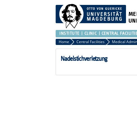
ME
UN
INSTITUTE
CLINIC
CENTRAL FACILITI
Home
Central Facilities
Nadelstichverletzung