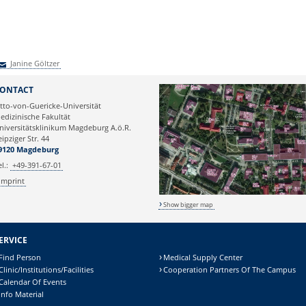
Janine Göltzer
anine Göltzer
ONTACT
tto-von-Guericke-Universität
edizinische Fakultät
niversitätsklinikum Magdeburg A.ö.R.
eipziger Str. 44
9120 Magdeburg
el.:
+49-391-67-01
Imprint
Show bigger map
ERVICE
Find Person
Medical Supply Center
Clinic/Institutions/Facilities
Cooperation Partners Of The Campus
Calendar Of Events
Info Material