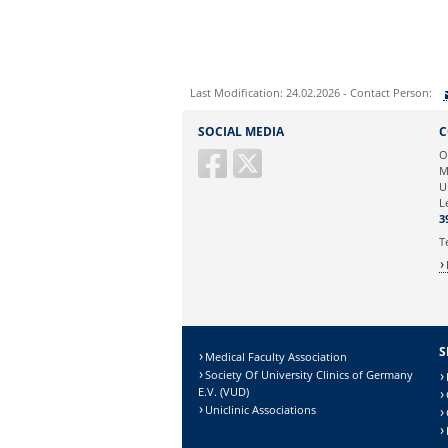
Last Modification: 24.02.2026 - Contact Person:
Sie können eine Nachricht versenden an:
J
SOCIAL MEDIA
C
Ihre E-Mailadresse:
O
M
U
Ihr Anliegen:
L
3
T
S
Medical Faculty Association
Society Of University Clinics of Germany
E.V. (VUD)
Uniclinic Associations
Sicherheitsabfrage: