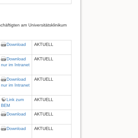
chäftigten am Universitätsklinikum
Nach oben
Download
AKTUELL
Download
AKTUELL
nur im Intranet
Links hierher
Download
AKTUELL
nur im Intranet
Ältere Versionen
Link zum
AKTUELL
BEM
Download
AKTUELL
Download
AKTUELL