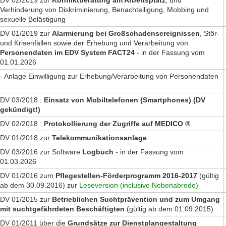
Verhinderung von Diskriminierung, Benachteiligung, Mobbing und
sexuelle Belästigung
DV 01/2019 zur
Alarmierung bei Großschadensereignissen
, Stör-
und Krisenfällen sowie der Erhebung und Verarbeitung von
Personendaten im EDV System FACT24
- in der Fassung vom
01.01.2026
- Anlage Einwilligung zur Erhebung/Verarbeitung von Personendaten
DV 03/2018 :
Einsatz von Mobiltelefonen (Smartphones) (DV
gekündigt!)
DV 02/2018 :
Protokollierung der Zugriffe auf MEDICO ®
DV 01/2018 zur
Telekommunikationsanlage
DV 03/2016 zur Software
Logbuch
- in der Fassung vom
01.03.2026
DV 01/2016 zum
Pflegestellen-Förderprogramm 2016-2017
(gültig
ab dem 30.09.2016) zur
Leseversion (inclusive Nebenabrede)
DV 01/2015 zur
Betrieblichen Suchtprävention und zum Umgang
mit suchtgefährdeten Beschäftigten
(gültig ab dem 01.09.2015)
DV 01/2011 über die
Grundsätze zur Dienstplangestaltung