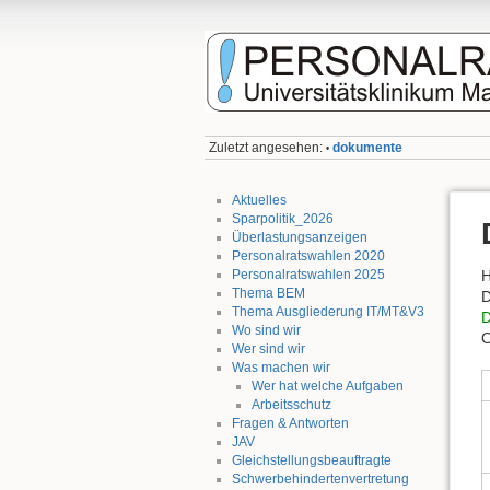
Zuletzt angesehen:
dokumente
•
Aktuelles
Sparpolitik_2026
Überlastungsanzeigen
Personalratswahlen 2020
Personalratswahlen 2025
H
Thema BEM
D
Thema Ausgliederung IT/MT&V3
D
Wo sind wir
O
Wer sind wir
Was machen wir
Wer hat welche Aufgaben
Arbeitsschutz
Fragen & Antworten
JAV
Gleichstellungsbeauftragte
Schwerbehindertenvertretung