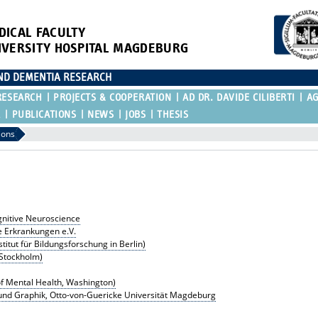
DICAL FACULTY
IVERSITY HOSPITAL MAGDEBURG
AND DEMENTIA RESEARCH
RESEARCH
PROJECTS & COOPERATION
AD DR. DAVIDE CILIBERTI
A
R
PUBLICATIONS
NEWS
JOBS
THESIS
ions
ognitive Neuroscience
 Erkrankungen e.V.
titut für Bildungsforschung in Berlin)
 Stockholm)
 of Mental Health, Washington)
on und Graphik, Otto-von-Guericke Universität Magdeburg