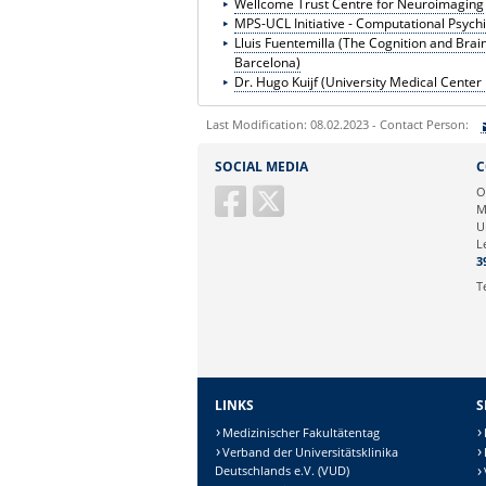
Wellcome Trust Centre for Neuroimaging
MPS-UCL Initiative - Computational Psych
Lluis Fuentemilla (The Cognition and Brain
Barcelona)
Dr. Hugo Kuijf (University Medical Center 
Last Modification: 08.02.2023 - Contact Person:
Sie können eine Nachricht versenden an:
S
SOCIAL MEDIA
C
Ihre E-Mailadresse:
O
M
U
Ihr Anliegen:
L
3
T
LINKS
S
Medizinischer Fakultätentag
Verband der Universitätsklinika
Deutschlands e.V. (VUD)