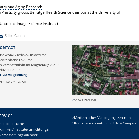
iatry and Aging Research
 Plasticity group, Bellvitge Health Science Campus at the University of
Untrecht, Image Science Institute)
Selim Candan
elim Candan
ONTACT
tto-von-Guericke-Universität
edizinische Fakultät
niversitätsklinikum Magdeburg A.ö.R.
eipziger Str. 44
9120 Magdeburg
el.:
+49-391-67-01
Show bigger map
ERVICE
Medizinisches Versorgungszentrum
Kooperationspartner auf dem Campus
Personensuche
Kliniken/Institute/Einrichtungen
Veranstaltungskalender