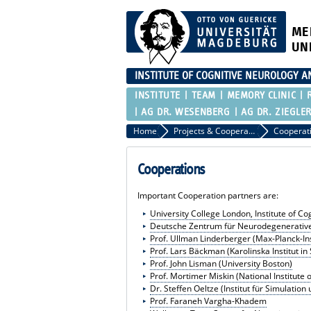
ME
UN
INSTITUTE OF COGNITIVE NEUROLOGY 
INSTITUTE
TEAM
MEMORY CLINIC
AG DR. WESENBERG
AG DR. ZIEGLE
Home
Projects & Cooperation
Cooperat
Cooperations
Important Cooperation partners are:
University College London, Institute of C
Deutsche Zentrum für Neurodegenerative
Prof. Ullman Linderberger (Max-Planck-Ins
Prof. Lars Bäckman (Karolinska Institut in
Prof. John Lisman (University Boston)
Prof. Mortimer Miskin (National Institute
Dr. Steffen Oeltze (Institut für Simulati
Prof. Faraneh Vargha-Khadem