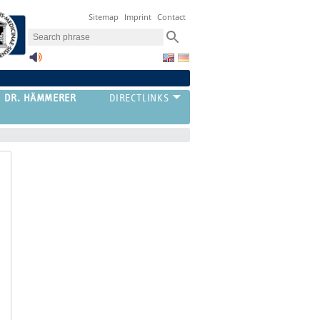
Sitemap
Imprint
Contact
G DR. HÄMMERER