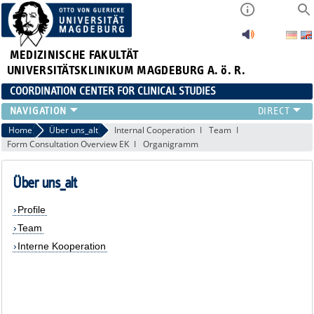
MEDIZINISCHE FAKULTÄT
UNIVERSITÄTSKLINIKUM MAGDEBURG A. ö. R.
COORDINATION CENTER FOR CLINICAL STUDIES
PROFILE
Home
Über uns_alt
Internal Cooperation
Team
Form Consultation Overview EK
Organigramm
ÜBER UNS_ALT
RANGE OF SERVICES
Über uns_alt
CURRENT
Profile
Team
Interne Kooperation