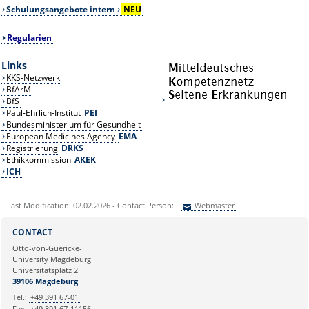
Schulungsangebote intern
NEU
Regularien
Links
KKS-Netzwerk
BfArM
BfS
Paul-Ehrlich-Institut
PEI
Bundesministerium für Gesundheit
European Medicines Agency
EMA
Registrierung
DRKS
Ethikkommission
AKEK
ICH
Last Modification: 02.02.2026 - Contact Person:
Webmaster
Sie können eine Nachricht versenden an:
Webmaster
CONTACT
Ihre E-Mailadresse:
Otto-von-Guericke-
University Magdeburg
Universitätsplatz 2
Ihr Anliegen:
39106 Magdeburg
Tel.:
+49 391 67-01
Fax:
+49 391 67-11156