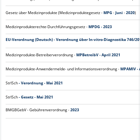
Gesetz über Medizinprodukte (Medizinproduktegesetz -
MPG
-
Juni
-
2020
)
Medizinprodukterechte-Durchführungsgesetz -
MPDG - 2023
EU-Verordnung (Deutsch) - Verordnung über In-vitro-Diagnostika 746/20
Medizinprodukte-Betreiberverordnung -
MPBetreibV - April 2021
Medizinprodukte-Anwendermelde- und Informationsverordnung -
MPAMIV - A
StrlSch
- Verordnung - Mai 2021
StrlSch
- Gesetz - Mai 2021
BMGBGebV - Gebührenverordnung -
2023
latzhalter