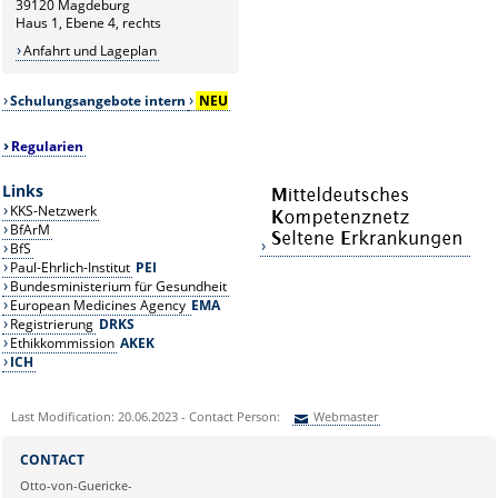
39120 Magdeburg
Haus 1, Ebene 4, rechts
Anfahrt und Lageplan
Schulungsangebote intern
NEU
Regularien
Links
KKS-Netzwerk
BfArM
BfS
Paul-Ehrlich-Institut
PEI
Bundesministerium für Gesundheit
European Medicines Agency
EMA
Registrierung
DRKS
Ethikkommission
AKEK
ICH
Last Modification: 20.06.2023 - Contact Person:
Webmaster
Sie können eine Nachricht versenden an:
Webmaster
CONTACT
Ihre E-Mailadresse:
Otto-von-Guericke-