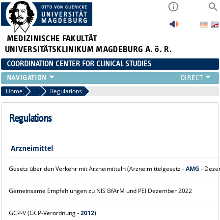
MEDIZINISCHE FAKULTÄT
UNIVERSITÄTSKLINIKUM MAGDEBURG A. ö. R.
COORDINATION CENTER FOR CLINICAL STUDIES
PROFILE
Home
Profile
Regulations
ÜBER UNS_ALT
RANGE OF SERVICES
Regulations
CURRENT
Arzneimittel
Gesetz über den Verkehr mit Arzneimitteln (Arzneimittelgesetz -
AMG
- Deze
Gemeinsame Empfehlungen zu NIS BfArM und PEI Dezember 2022
GCP-V (GCP-Verordnung -
2012
)