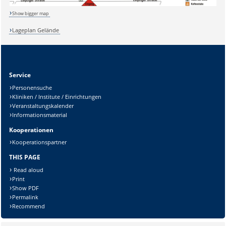
Show bigger map
Lageplan Gelände
Service
Personensuche
Kliniken / Institute / Einrichtungen
Veranstaltungskalender
Informationsmaterial
Sicherheitsabfrage:
Kooperationen
Kooperationspartner
THIS PAGE
Read aloud
Lösung:
Print
Show PDF
Permalink
Recommend