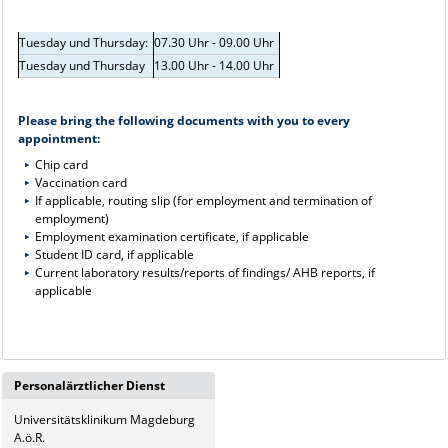
Tuesday und Thursday:
07.30 Uhr - 09.00 Uhr
Tuesday und Thursday
13.00 Uhr - 14.00 Uhr
Please bring the following documents with you to every
appointment:
Chip card
Vaccination card
If applicable, routing slip (for employment and termination of
employment)
Employment examination certificate, if applicable
Student ID card, if applicable
Current laboratory results/reports of findings/ AHB reports, if
applicable
Personalärztlicher Dienst
Universitätsklinikum Magdeburg
A.ö.R.