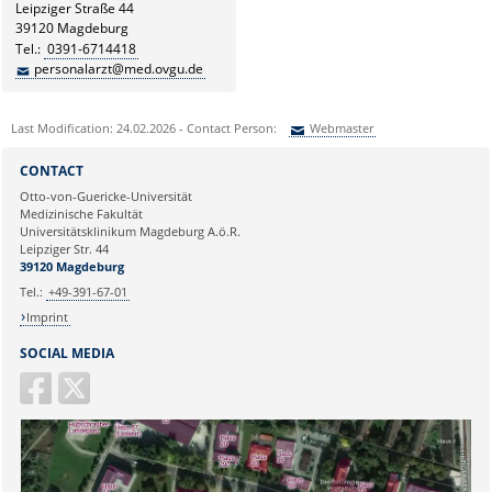
Leipziger Straße 44
39120 Magdeburg
Tel.:
0391-6714418
personalarzt@med.ovgu.de
Last Modification: 24.02.2026 - Contact Person:
Webmaster
Sie können eine Nachricht versenden an:
Webmaster
CONTACT
Ihre E-Mailadresse:
Otto-von-Guericke-Universität
Medizinische Fakultät
Universitätsklinikum Magdeburg A.ö.R.
Ihr Anliegen:
Leipziger Str. 44
39120 Magdeburg
Tel.:
+49-391-67-01
Imprint
SOCIAL MEDIA