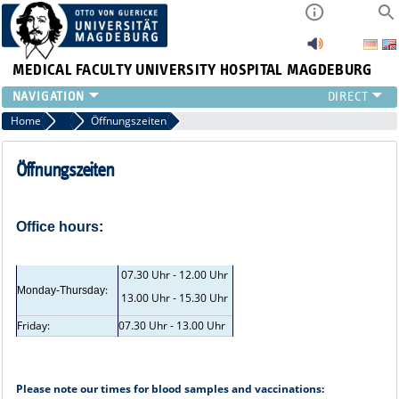
MEDICAL FACULTY
UNIVERSITY HOSPITAL MAGDEBURG
INSTITUTE
Home
General information
Öffnungszeiten
CLINIC
CENTRAL FACILITIES
Öffnungszeiten
RESEARCH
PRESS
Office hours
:
INTERNATIONAL
INTRANET
07.30 Uhr - 12.00 Uhr
ABOUT US
:
Monday-Thursday
13.00 Uhr - 15.30 Uhr
Friday:
07.30 Uhr - 13.00 Uhr
Please note our times for blood samples and vaccinations: