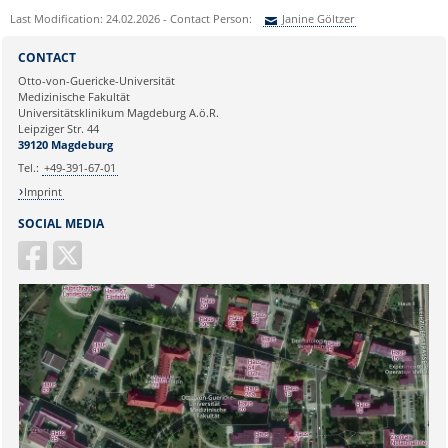
Last Modification: 24.02.2026 - Contact Person:
Janine Göltzer
Sie können eine Nachricht versenden an:
Janine Göltzer
CONTACT
Ihre E-Mailadresse:
Otto-von-Guericke-Universität
Medizinische Fakultät
Universitätsklinikum Magdeburg A.ö.R.
Ihr Anliegen:
Leipziger Str. 44
39120 Magdeburg
Tel.:
+49-391-67-01
Imprint
SOCIAL MEDIA