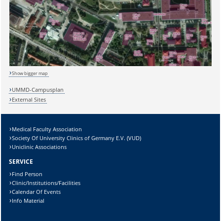
Sicherheitsabfrage:
Lösung:
Show bigger map
UMMD-Campusplan
External Sites
Medical Faculty Association
Society Of University Clinics of Germany E.V. (VUD)
Uniclinic Associations
SERVICE
Find Person
Clinic/Institutions/Facilities
Calendar Of Events
Info Material