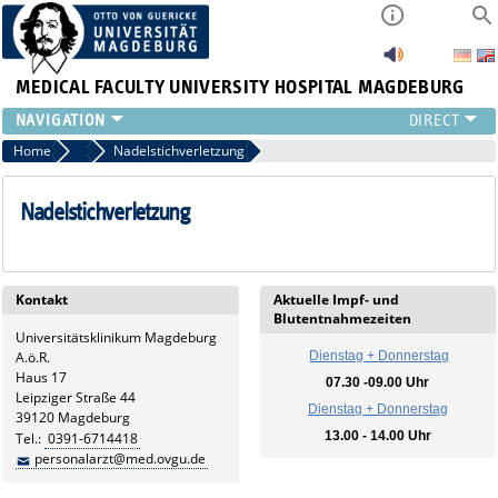
MEDICAL FACULTY
UNIVERSITY HOSPITAL MAGDEBURG
INSTITUTE
Home
Occupational Health Service
Nadelstichverletzung
CLINIC
CENTRAL FACILITIES
Nadelstichverletzung
RESEARCH
PRESS
INTERNATIONAL
Kontakt
Aktuelle Impf- und
INTRANET
Blutentnahmezeiten
Universitätsklinikum Magdeburg
ABOUT US
A.ö.R.
Dienstag + Donnerstag
Haus 17
07.30 -09.00 Uhr
Leipziger Straße 44
Dienstag + Donnerstag
39120 Magdeburg
13.00 - 14.00 Uhr
Tel.:
0391-6714418
personalarzt@med.ovgu.de