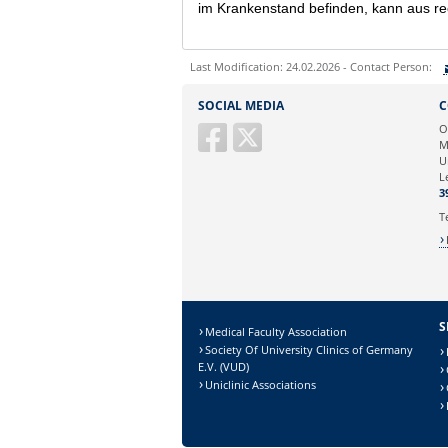
im Krankenstand befinden, kann aus re
Last Modification: 24.02.2026 - Contact Person:
Sie können eine Nachricht versenden an:
SOCIAL MEDIA
C
Ihre E-Mailadresse:
O
M
U
Ihr Anliegen:
L
3
T
S
Medical Faculty Association
Society Of University Clinics of Germany
E.V. (VUD)
Uniclinic Associations