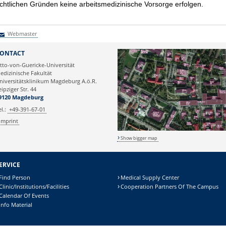
chtlichen Gründen keine arbeitsmedizinische Vorsorge erfolgen.
Webmaster
Webmaster
ONTACT
tto-von-Guericke-Universität
edizinische Fakultät
niversitätsklinikum Magdeburg A.ö.R.
eipziger Str. 44
9120 Magdeburg
el.:
+49-391-67-01
Imprint
Show bigger map
ERVICE
Find Person
Medical Supply Center
Clinic/Institutions/Facilities
Cooperation Partners Of The Campus
Calendar Of Events
Info Material