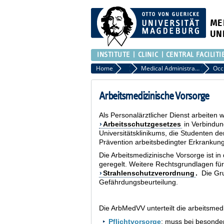
ME
UN
INSTITUTE
CLINIC
CENTRAL FACILITI
Home
Central Facilities
Medical Administration
Arbeitsmedizinische Vorsorge
Als Personalärztlicher Dienst arbeiten
Arbeitsschutzgesetzes
in Verbindun
Universitätsklinikums, die Studenten de
Prävention arbeitsbedingter Erkrankun
Die Arbeitsmedizinische Vorsorge ist in
geregelt. Weitere Rechtsgrundlagen fü
Strahlenschutzverordnung
.
Die Grun
Gefährdungsbeurteilung.
Die ArbMedVV unterteilt die arbeitsmed
Pflichtvorsorge
: muss bei besonde