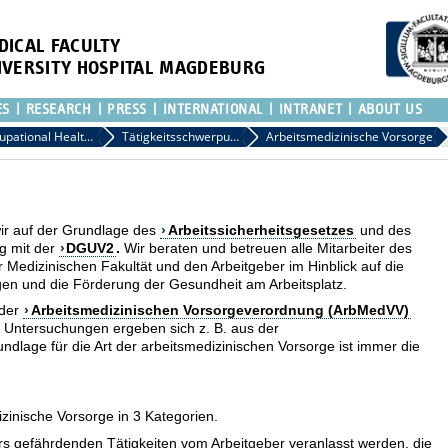
DICAL FACULTY
IVERSITY HOSPITAL MAGDEBURG
ES
RESEARCH
PRESS
INTERNATIONAL
INTRANET
ABOUT US
Occupational Health Service
Tätigkeitsschwerpunkte
Arbeitsmedizinische Vorsorge
 wir auf der Grundlage des
Arbeitssicherheitsgesetzes
und des
g mit der
DGUV2
.
Wir beraten und betreuen alle Mitarbeiter des
r Medizinischen Fakultät und den Arbeitgeber im Hinblick auf die
gen und die Förderung der Gesundheit am Arbeitsplatz.
 der
Arbeitsmedizinischen Vorsorgeverordnung (ArbMedVV)
r Untersuchungen ergeben sich z. B. aus der
dlage für die Art der arbeitsmedizinischen Vorsorge ist immer die
izinische Vorsorge in 3 Kategorien.
rs gefährdenden Tätigkeiten vom Arbeitgeber veranlasst werden, die