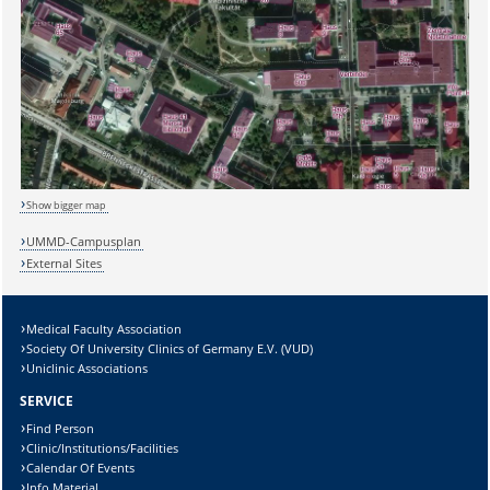
Sicherheitsabfrage:
Show bigger map
UMMD-Campusplan
External Sites
Lösung:
Medical Faculty Association
Society Of University Clinics of Germany E.V. (VUD)
Uniclinic Associations
SERVICE
Find Person
Clinic/Institutions/Facilities
Calendar Of Events
Info Material