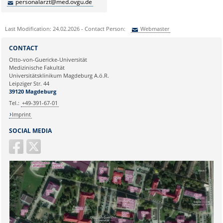
personalarzt@med.ovgu.de
Last Modification: 24.02.2026 - Contact Person:
Webmaster
Sie können eine Nachricht versenden an:
Webmaster
CONTACT
Ihre E-Mailadresse:
Otto-von-Guericke-Universität
Medizinische Fakultät
Universitätsklinikum Magdeburg A.ö.R.
Ihr Anliegen:
Leipziger Str. 44
39120 Magdeburg
Tel.:
+49-391-67-01
Imprint
SOCIAL MEDIA