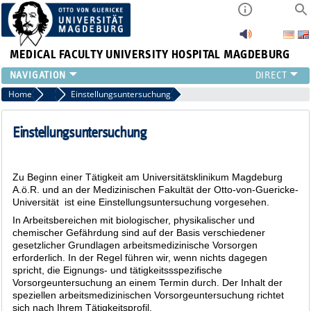
MEDICAL FACULTY
UNIVERSITY HOSPITAL MAGDEBURG
INSTITUTE
Home
Tätigkeitsschwerpunkte
Einstellungsuntersuchung
CLINIC
CENTRAL FACILITIES
Einstellungsuntersuchung
RESEARCH
PRESS
Zu Beginn einer Tätigkeit am Universitätsklinikum Magdeburg
INTERNATIONAL
A.ö.R. und an der Medizinischen Fakultät der Otto-von-Guericke-
INTRANET
Universität ist eine Einstellungsuntersuchung vorgesehen.
ABOUT US
In Arbeitsbereichen mit biologischer, physikalischer und
chemischer Gefährdung sind auf der Basis verschiedener
gesetzlicher Grundlagen arbeitsmedizinische Vorsorgen
erforderlich. In der Regel führen wir, wenn nichts dagegen
spricht, die Eignungs- und tätigkeitssspezifische
Vorsorgeuntersuchung an einem Termin durch. Der Inhalt der
speziellen arbeitsmedizinischen Vorsorgeuntersuchung richtet
sich nach Ihrem Tätigkeitsprofil.