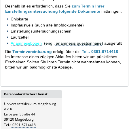
Deshalb ist es erforderlich, dass Sie
zum Termin Ihrer
Einstellungsuntersuchung folgende Dokumente
mitbringen:
Chipkarte
Impfausweis (auch alte Impfdokumente)
Einstellungsuntersuchungsschein
Laufzettel
Anamnesebogen
(eng.:
anamnesis questionnaire
)
a
usgefüllt
Die
Terminvereinbarung
erfolgt über die
Tel.: 0391-6714418
.
Im Interesse eines zügigen Ablaufes bitten wir um pünktliches
Erscheinen.Sollten Sie Ihren Termin nicht wahrnehmen können,
bitten wir um baldmöglichste Absage.
Personalärztlicher Dienst
Universitätsklinikum Magdeburg
A.ö.R.
Leipziger Straße 44
39120 Magdeburg
Tel.:
0391-6714418