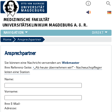
MEDIZINISCHE FAKULTÄT
UNIVERSITÄTSKLINIKUM MAGDEBURG A. ö. R.
INSTITUTE
Home
Ansprechpartner
KLINIKEN
ZENTRALE EINRICHTUNGEN
Ansprechpartner
FORSCHUNG
Sie können eine Nachricht versenden an:
Webmaster
PRESSE
Ihre Referenz-Seite:
„Ab heute übernehmen wir!“ - Nachwuchspfleger
ÜBER UNS
leiten eine Station
INTERNATIONAL
Name:
INTRANET
Vorname:
Ihre E-Mail-
Adresse: