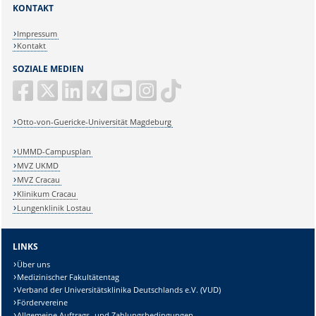
KONTAKT
Impressum
Kontakt
SOZIALE MEDIEN
Otto-von-Guericke-Universität Magdeburg
UMMD-Campusplan
MVZ UKMD
MVZ Cracau
Klinikum Cracau
Lungenklinik Lostau
LINKS
Über uns
Medizinischer Fakultätentag
Verband der Universitätsklinika Deutschlands e.V. (VUD)
Fördervereine
Allgemeine Auftrags- und Zahlungsbedingungen