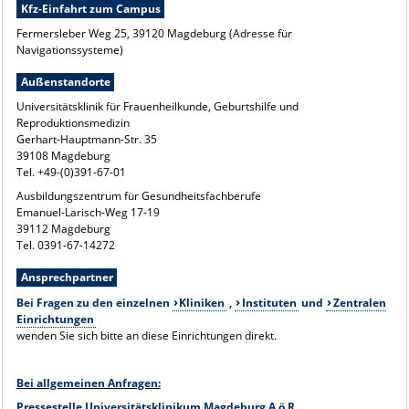
Kfz-Einfahrt zum Campus
Fermersleber Weg 25, 39120 Magdeburg (Adresse für
Navigationssysteme)
Außenstandorte
Universitätsklinik für Frauenheilkunde, Geburtshilfe und
Reproduktionsmedizin
Gerhart-Hauptmann-Str. 35
39108 Magdeburg
Tel. +49-(0)391-67-01
Ausbildungszentrum für Gesundheitsfachberufe
Emanuel-Larisch-Weg 17-19
39112 Magdeburg
Tel. 0391-67-14272
Ansprechpartner
Bei Fragen zu den einzelnen
Kliniken
,
Instituten
und
Zentralen
Einrichtungen
wenden Sie sich bitte an diese Einrichtungen direkt.
Bei allgemeinen Anfragen:
Pressestelle Universitätsklinikum Magdeburg A.ö.R.