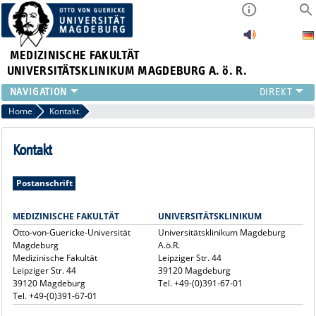
MEDIZINISCHE FAKULTÄT
UNIVERSITÄTSKLINIKUM MAGDEBURG A. ö. R.
INSTITUTE
Home
Kontakt
KLINIKEN
ZENTRALE EINRICHTUNGEN
Kontakt
FORSCHUNG
PRESSE
Postanschrift
ÜBER UNS
INTERNATIONAL
MEDIZINISCHE FAKULTÄT
UNIVERSITÄTSKLINIKUM
Otto-von-Guericke-Universität
Universitätsklinikum Magdeburg
INTRANET
Magdeburg
A.ö.R.
Medizinische Fakultät
Leipziger Str. 44
Leipziger Str. 44
39120 Magdeburg
39120 Magdeburg
Tel. +49-(0)391-67-01
Tel. +49-(0)391-67-01