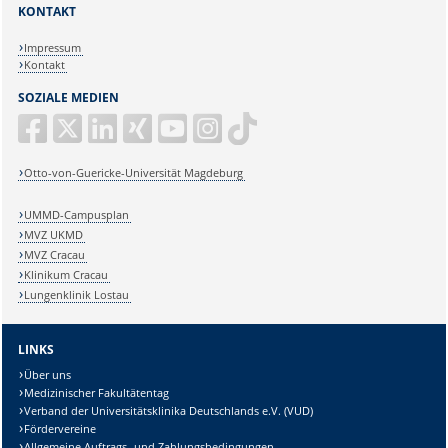
KONTAKT
Impressum
Kontakt
SOZIALE MEDIEN
Otto-von-Guericke-Universität Magdeburg
UMMD-Campusplan
MVZ UKMD
MVZ Cracau
Klinikum Cracau
Lungenklinik Lostau
LINKS
Über uns
Medizinischer Fakultätentag
Verband der Universitätsklinika Deutschlands e.V. (VUD)
Fördervereine
Allgemeine Auftrags- und Zahlungsbedingungen