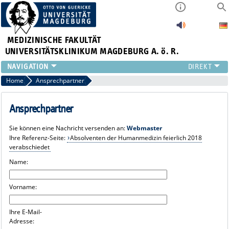
MEDIZINISCHE FAKULTÄT
UNIVERSITÄTSKLINIKUM MAGDEBURG A. ö. R.
INSTITUTE
Home
Ansprechpartner
KLINIKEN
ZENTRALE EINRICHTUNGEN
Ansprechpartner
FORSCHUNG
Sie können eine Nachricht versenden an:
Webmaster
PRESSE
Ihre Referenz-Seite:
Absolventen der Humanmedizin feierlich 2018
ÜBER UNS
verabschiedet
INTERNATIONAL
Name:
INTRANET
Vorname:
Ihre E-Mail-
Adresse: