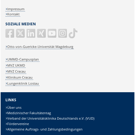
Impressum
Kontakt
SOZIALE MEDIEN
Otto-von-Guericke-Universität Magdeburg
UMMD-Campusplan
MVZ UKMD
MVZ Cracau
Klinikum Cracau
Lungenklinik Lostau
LINKS
Über uns
Medizinischer Fakultätentag
Verband der Universitätsklinika Deutschlands e.V. (VUD)
Fördervereine
Allgemeine Auftrags- und Zahlungsbedingungen