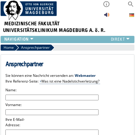
MEDIZINISCHE FAKULTÄT
UNIVERSITÄTSKLINIKUM MAGDEBURG A. ö. R.
INSTITUTE
Home
Ansprechpartner
KLINIKEN
ZENTRALE EINRICHTUNGEN
Ansprechpartner
FORSCHUNG
Sie können eine Nachricht versenden an:
Webmaster
PRESSE
Ihre Referenz-Seite:
Was ist eine Nadelstichverletzung?
ÜBER UNS
Name:
INTERNATIONAL
INTRANET
Vorname:
Ihre E-Mail-
Adresse: