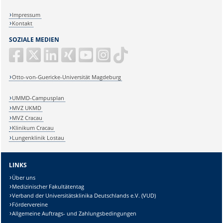
Impressum
Kontakt
SOZIALE MEDIEN
Otto-von-Guericke-Universität Magdeburg
UMMD-Campusplan
MVZ UKMD
MVZ Cracau
Klinikum Cracau
Lungenklinik Lostau
LINKS
Über uns
Medizinischer Fakultätentag
Verband der Universitätsklinika Deutschlands e.V. (VUD)
Fördervereine
Allgemeine Auftrags- und Zahlungsbedingungen