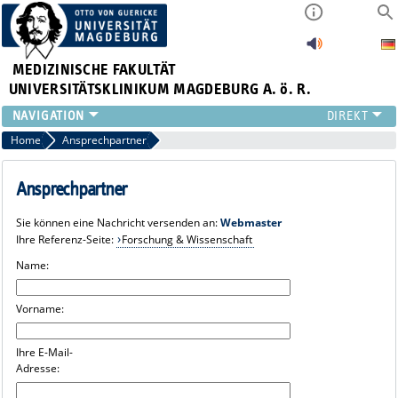
MEDIZINISCHE FAKULTÄT
UNIVERSITÄTSKLINIKUM MAGDEBURG A. ö. R.
INSTITUTE
Home
Ansprechpartner
KLINIKEN
ZENTRALE EINRICHTUNGEN
Ansprechpartner
FORSCHUNG
Sie können eine Nachricht versenden an:
Webmaster
PRESSE
Ihre Referenz-Seite:
Forschung & Wissenschaft
ÜBER UNS
Name:
INTERNATIONAL
INTRANET
Vorname:
Ihre E-Mail-
Adresse: