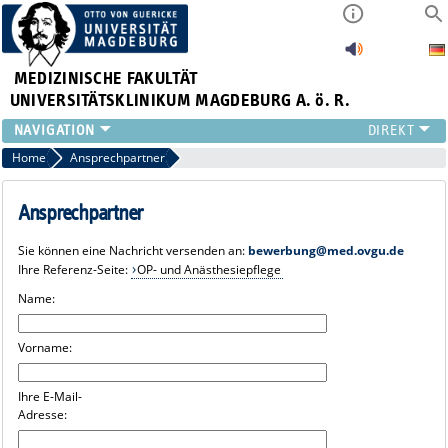
MEDIZINISCHE FAKULTÄT
UNIVERSITÄTSKLINIKUM MAGDEBURG A. ö. R.
INSTITUTE
Home
Ansprechpartner
KLINIKEN
ZENTRALE EINRICHTUNGEN
Ansprechpartner
FORSCHUNG
Sie können eine Nachricht versenden an:
bewerbung@med.ovgu.de
PRESSE
Ihre Referenz-Seite:
OP- und Anästhesiepflege
ÜBER UNS
Name:
INTERNATIONAL
INTRANET
Vorname:
Ihre E-Mail-
Adresse: