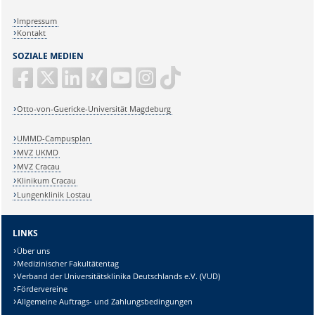
Impressum
Kontakt
SOZIALE MEDIEN
Otto-von-Guericke-Universität Magdeburg
UMMD-Campusplan
MVZ UKMD
MVZ Cracau
Klinikum Cracau
Lungenklinik Lostau
LINKS
Über uns
Medizinischer Fakultätentag
Verband der Universitätsklinika Deutschlands e.V. (VUD)
Fördervereine
Allgemeine Auftrags- und Zahlungsbedingungen